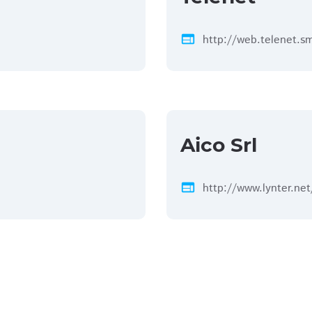
web
http://web.telenet.s
Aico Srl
web
http://www.lynter.net