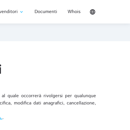
venditori
Documenti
Whois
language
expand_more
i
al quale occorrerà rivolgersi per qualunque
ica, modifica dati anagrafici, cancellazione,
.
.