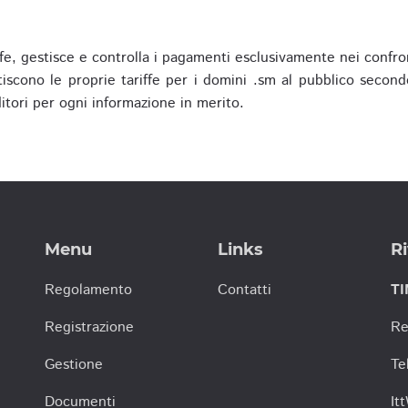
fe, gestisce e controlla i pagamenti esclusivamente nei confron
scono le proprie tariffe per i domini .sm al pubblico secondo
nditori per ogni informazione in merito.
Menu
Links
Ri
Regolamento
Contatti
TI
Registrazione
Re
Gestione
Te
Documenti
It