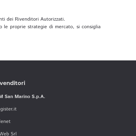
ti dei Rivenditori Autorizzati.
 le proprie strategie di mercato, si consiglia
venditori
M San Marino S.p.A.
gister.it
lenet
tWeb Srl