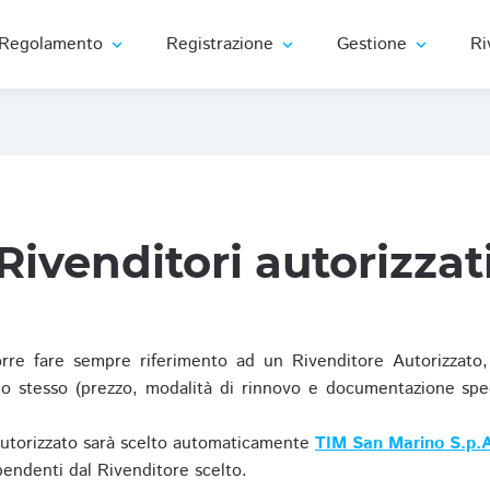
Regolamento
Registrazione
Gestione
Ri
expand_more
expand_more
expand_more
Rivenditori autorizzat
re fare sempre riferimento ad un Rivenditore Autorizzato, 
o stesso (prezzo, modalità di rinnovo e documentazione specif
Autorizzato sarà scelto automaticamente
TIM San Marino S.p.A
ipendenti dal Rivenditore scelto.