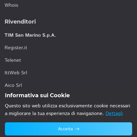
Whois
Rivenditori
TIM San Marino S.p.A.
Register.it
Telenet
IttWeb Srl
Aico Srl
Informativa sui Cookie
Questo sito web utilizza esclusivamente cookie necessari
a migliorare la tua esperienza di navigazione.
Dettagli
Informativa sui Cookie
Accetta
© 2021 TIM San Marino S.p.A.