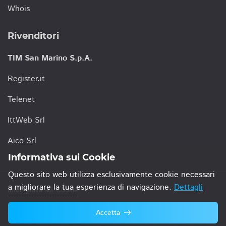
Whois
Rivenditori
TIM San Marino S.p.A.
Register.it
Telenet
IttWeb Srl
Aico Srl
Informativa sui Cookie
Questo sito web utilizza esclusivamente cookie necessari
a migliorare la tua esperienza di navigazione.
Dettagli
Informativa sui Cookie
Accetta
© 2021 TIM San Marino S.p.A.