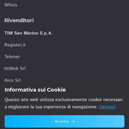
Whois
Rivenditori
TIM San Marino S.p.A.
Register.it
Telenet
IttWeb Srl
Aico Srl
Informativa sui Cookie
Questo sito web utilizza esclusivamente cookie necessari
a migliorare la tua esperienza di navigazione.
Dettagli
Informativa sui Cookie
Accetta
© 2021 TIM San Marino S.p.A.