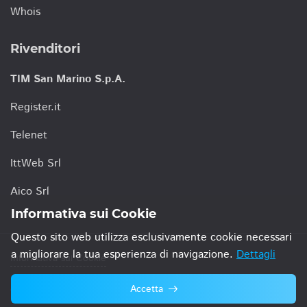
Whois
Rivenditori
TIM San Marino S.p.A.
Register.it
Telenet
IttWeb Srl
Aico Srl
Informativa sui Cookie
Questo sito web utilizza esclusivamente cookie necessari
a migliorare la tua esperienza di navigazione.
Dettagli
Informativa sui Cookie
Accetta
© 2021 TIM San Marino S.p.A.