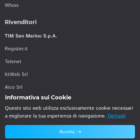
Whois
Rivenditori
TIM San Marino S.p.A.
Register.it
Telenet
IttWeb Srl
Aico Srl
Informativa sui Cookie
Questo sito web utilizza esclusivamente cookie necessari
a migliorare la tua esperienza di navigazione.
Dettagli
Informativa sui Cookie
Accetta
© 2021 TIM San Marino S.p.A.