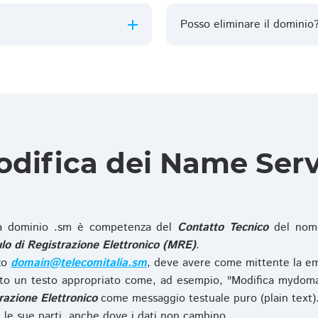
Posso eliminare il dominio
difica dei Name Ser
 dominio .sm è competenza del
Contatto Tecnico
del nome
o di Registrazione Elettronico (MRE)
.
zzo
domain@telecomitalia.sm
, deve avere come mittente la em
o un testo appropriato come, ad esempio, "Modifica mydoma
razione Elettronico
come messaggio testuale puro (plain text)
le sue parti, anche dove i dati non cambino.