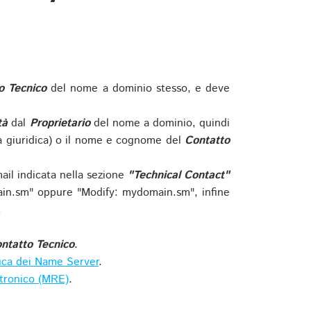
o Tecnico
del nome a dominio stesso, e deve
tà
dal
Proprietario
del nome a dominio, quindi
 giuridica) o il nome e cognome del
Contatto
ail indicata nella sezione
"Technical Contact"
in.sm" oppure "Modify: mydomain.sm", infine
.
ntatto Tecnico
.
ica dei Name Server
.
ttronico (MRE)
.