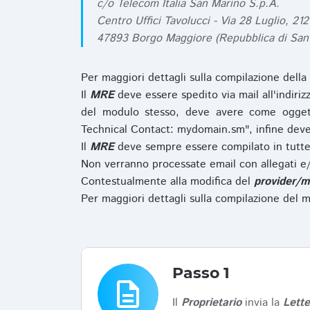
c/o Telecom Italia San Marino S.p.A.
Centro Uffici Tavolucci - Via 28 Luglio, 212
47893 Borgo Maggiore (Repubblica di San
Per maggiori dettagli sulla compilazione della
Il
MRE
deve essere spedito via mail all'indiri
del modulo stesso, deve avere come ogget
Technical Contact: mydomain.sm", infine deve
Il
MRE
deve sempre essere compilato in tutte 
Non verranno processate email con allegati e/
Contestualmente alla modifica del
provider/m
Per maggiori dettagli sulla compilazione del m
Passo 1
description
Il
Proprietario
invia la
Lett