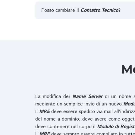
Posso cambiare il
Contatto Tecnico
?
Mo
La modifica dei
Name Server
di un nome a
mediante un semplice invio di un nuovo
Modul
Il
MRE
deve essere spedito via mail all'indiri
del nome a dominio, deve avere come oggett
deve contenere nel corpo il
Modulo di Regist
Il
MRE
deve sempre essere compilato in tutte 