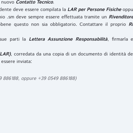
l nuovo
Contatto Tecnico
.
iedente deve essere compilata la
LAR per Persone Fisiche
opp
nio .sm deve sempre essere effettuata tramite un
Rivenditor
bbene questo non sia obbligatorio. Contattare il proprio
R
sue parti la
Lettera Assunzione Responsabilità
, firmarla 
(LAR)
, corredata da una copia di un documento di identità de
 essere inviata:
49 886188, oppure +39 0549 886188)