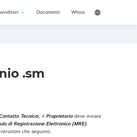
venditori
Documenti
Whois
language
expand_more
nio .sm
Contatto Tecnico
), il
Proprietario
deve inviare
lo di Registrazione Elettronico (MRE)
.
 istruzioni che seguono.