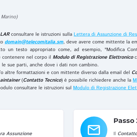
 Marino)
LAR
consultare le istruzioni sulla
Lettera di Assunzione di Res
zzo
domain@telecomitalia.sm
, deve avere come mittente la em
to un testo appropriato come, ad esempio, "Modifica Con
 contenere nel corpo il
Modulo di Registrazione Elettronico
c
le sue parti, anche dove i dati non cambino.
o altre formattazioni e con mittente diverso dalla email del
Co
aintainer
(
Contatto Tecnico
) è possibile richiedere anche la
Mo
odulo consultare le istruzioni sul
Modulo di Registrazione Ele
Passo 
email
era Assunzione
Il
Contatto