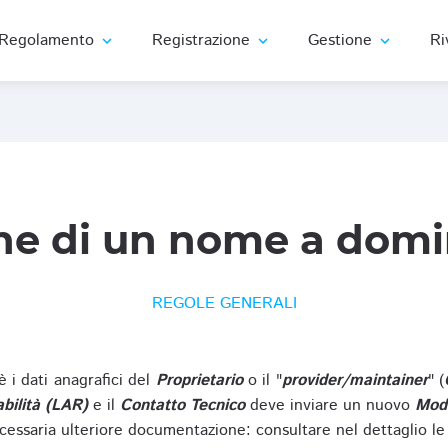
Regolamento
Registrazione
Gestione
Ri
expand_more
expand_more
expand_more
ne di un nome a domi
REGOLE GENERALI
oè i dati anagrafici del
Proprietario
o il "
provider/maintainer
" (
bilità (LAR)
e il
Contatto Tecnico
deve inviare un nuovo
Modu
cessaria ulteriore documentazione: consultare nel dettaglio le