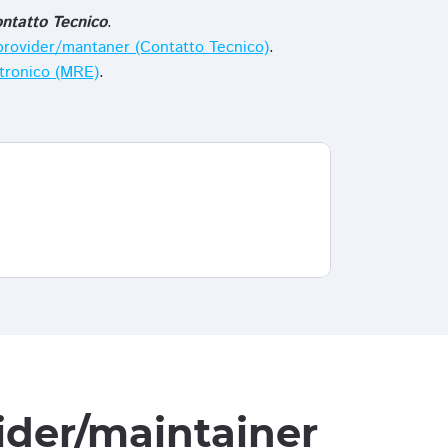
ntatto Tecnico
.
i provider/mantaner (Contatto Tecnico)
.
ttronico (MRE)
.
vider/maintainer