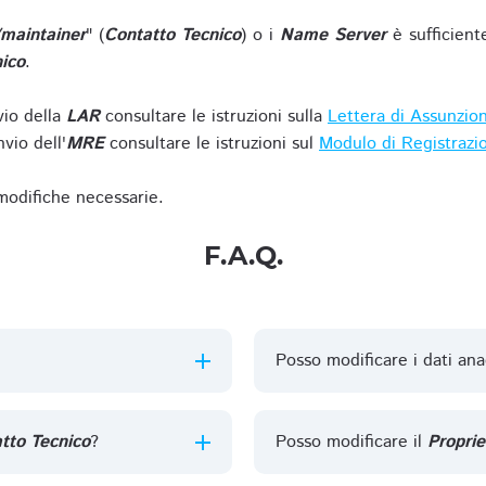
/maintainer
" (
Contatto Tecnico
) o i
Name Server
è sufficient
ico
.
vio della
LAR
consultare le istruzioni sulla
Lettera di Assunzio
vio dell'
MRE
consultare le istruzioni sul
Modulo di Registrazi
 modifiche necessarie.
F.A.Q.
Posso modificare i dati ana
tto Tecnico
?
Posso modificare il
Proprie