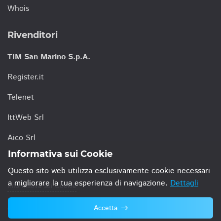
Whois
Rivenditori
TIM San Marino S.p.A.
Register.it
Telenet
IttWeb Srl
Aico Srl
Informativa sui Cookie
Questo sito web utilizza esclusivamente cookie necessari
a migliorare la tua esperienza di navigazione.
Dettagli
Informativa sui Cookie
Accetta
© 2021 TIM San Marino S.p.A.