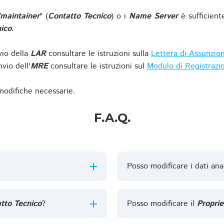
/maintainer
" (
Contatto Tecnico
) o i
Name Server
è sufficient
ico
.
vio della
LAR
consultare le istruzioni sulla
Lettera di Assunzio
vio dell'
MRE
consultare le istruzioni sul
Modulo di Registrazi
 modifiche necessarie.
F.A.Q.
Posso modificare i dati ana
tto Tecnico
?
Posso modificare il
Proprie