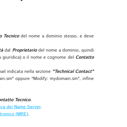
o Tecnico
del nome a dominio stesso, e deve
tà
dal
Proprietario
del nome a dominio, quindi
 giuridica) o il nome e cognome del
Contatto
ail indicata nella sezione
"Technical Contact"
in.sm" oppure "Modify: mydomain.sm", infine
.
ntatto Tecnico
.
ica dei Name Server
.
ttronico (MRE)
.