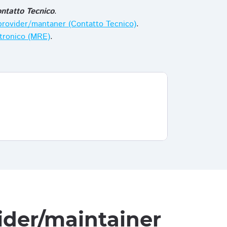
ntatto Tecnico
.
i provider/mantaner (Contatto Tecnico)
.
ttronico (MRE)
.
vider/maintainer