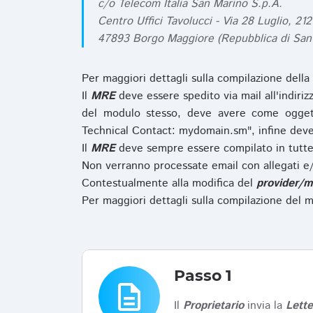
c/o Telecom Italia San Marino S.p.A.
Centro Uffici Tavolucci - Via 28 Luglio, 212
47893 Borgo Maggiore (Repubblica di San
Per maggiori dettagli sulla compilazione della
Il
MRE
deve essere spedito via mail all'indiri
del modulo stesso, deve avere come ogget
Technical Contact: mydomain.sm", infine deve
Il
MRE
deve sempre essere compilato in tutte 
Non verranno processate email con allegati e/
Contestualmente alla modifica del
provider/m
Per maggiori dettagli sulla compilazione del m
Passo 1
description
Il
Proprietario
invia la
Lett