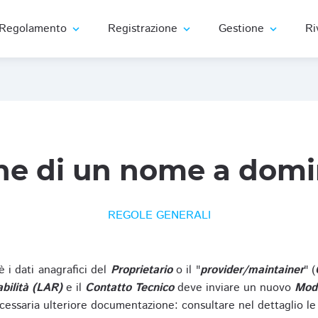
Regolamento
Registrazione
Gestione
Ri
expand_more
expand_more
expand_more
ne di un nome a domi
REGOLE GENERALI
oè i dati anagrafici del
Proprietario
o il "
provider/maintainer
" (
bilità (LAR)
e il
Contatto Tecnico
deve inviare un nuovo
Modu
cessaria ulteriore documentazione: consultare nel dettaglio le