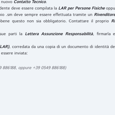
l nuovo
Contatto Tecnico
.
iedente deve essere compilata la
LAR per Persone Fisiche
opp
nio .sm deve sempre essere effettuata tramite un
Rivenditor
bbene questo non sia obbligatorio. Contattare il proprio
R
sue parti la
Lettera Assunzione Responsabilità
, firmarla 
(LAR)
, corredata da una copia di un documento di identità de
 essere inviata:
49 886188, oppure +39 0549 886188)