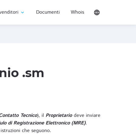
venditori
Documenti
Whois
language
expand_more
nio .sm
Contatto Tecnico
), il
Proprietario
deve inviare
lo di Registrazione Elettronico (MRE)
.
 istruzioni che seguono.