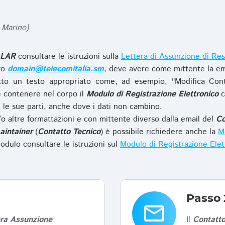
 Marino)
LAR
consultare le istruzioni sulla
Lettera di Assunzione di Res
zzo
domain@telecomitalia.sm
, deve avere come mittente la em
to un testo appropriato come, ad esempio, "Modifica Con
 contenere nel corpo il
Modulo di Registrazione Elettronico
c
le sue parti, anche dove i dati non cambino.
o altre formattazioni e con mittente diverso dalla email del
Co
aintainer
(
Contatto Tecnico
) è possibile richiedere anche la
Mo
odulo consultare le istruzioni sul
Modulo di Registrazione Ele
Passo 
email
era Assunzione
Il
Contatto