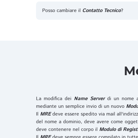
Posso cambiare il
Contatto Tecnico
?
Mo
La modifica dei
Name Server
di un nome a
mediante un semplice invio di un nuovo
Modul
Il
MRE
deve essere spedito via mail all'indiri
del nome a dominio, deve avere come oggett
deve contenere nel corpo il
Modulo di Regist
Il
MRE
deve sempre essere compilato in tutte 