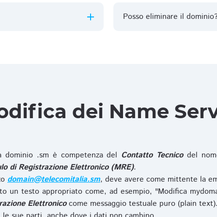
Posso eliminare il dominio
difica dei Name Ser
 dominio .sm è competenza del
Contatto Tecnico
del nome
o di Registrazione Elettronico (MRE)
.
zzo
domain@telecomitalia.sm
, deve avere come mittente la em
o un testo appropriato come, ad esempio, "Modifica mydoma
razione Elettronico
come messaggio testuale puro (plain text)
le sue parti, anche dove i dati non cambino.