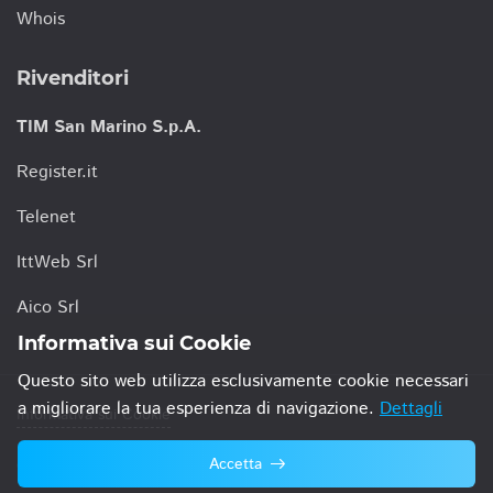
Whois
Rivenditori
TIM San Marino S.p.A.
Register.it
Telenet
IttWeb Srl
Aico Srl
Informativa sui Cookie
Questo sito web utilizza esclusivamente cookie necessari
a migliorare la tua esperienza di navigazione.
Dettagli
Informativa sui Cookie
Accetta
© 2021 TIM San Marino S.p.A.