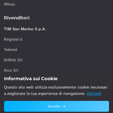
Whois
Rivenditori
TIM San Marino S.p.A.
Register.it
Telenet
IttWeb Srl
Aico Srl
Informativa sui Cookie
Questo sito web utilizza esclusivamente cookie necessari
a migliorare la tua esperienza di navigazione.
Dettagli
Informativa sui Cookie
Accetta
© 2021 TIM San Marino S.p.A.