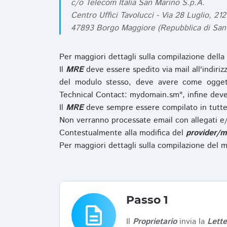
c/o Telecom Italia San Marino S.p.A.
Centro Uffici Tavolucci - Via 28 Luglio, 212
47893 Borgo Maggiore (Repubblica di San
Per maggiori dettagli sulla compilazione della
Il
MRE
deve essere spedito via mail all'indiri
del modulo stesso, deve avere come ogget
Technical Contact: mydomain.sm", infine deve
Il
MRE
deve sempre essere compilato in tutte 
Non verranno processate email con allegati e/
Contestualmente alla modifica del
provider/m
Per maggiori dettagli sulla compilazione del m
Passo 1
description
Il
Proprietario
invia la
Lett