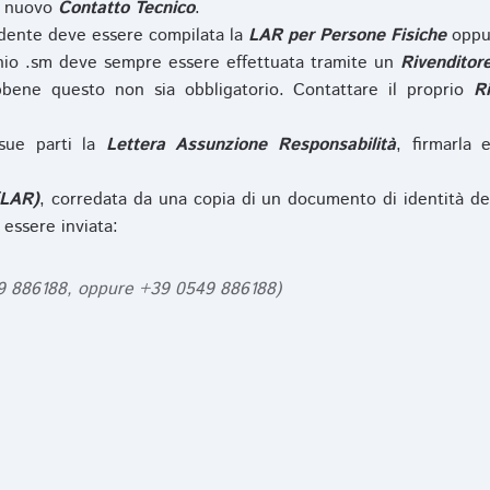
l nuovo
Contatto Tecnico
.
iedente deve essere compilata la
LAR per Persone Fisiche
opp
nio .sm deve sempre essere effettuata tramite un
Rivenditor
bbene questo non sia obbligatorio. Contattare il proprio
R
sue parti la
Lettera Assunzione Responsabilità
, firmarla 
(LAR)
, corredata da una copia di un documento di identità de
 essere inviata:
49 886188, oppure +39 0549 886188)