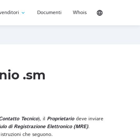
venditori
Documenti
Whois
language
expand_more
nio .sm
Contatto Tecnico
), il
Proprietario
deve inviare
lo di Registrazione Elettronico (MRE)
.
 istruzioni che seguono.