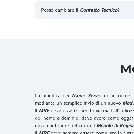
Posso cambiare il
Contatto Tecnico
?
Mo
La modifica dei
Name Server
di un nome a
mediante un semplice invio di un nuovo
Modul
Il
MRE
deve essere spedito via mail all'indiri
del nome a dominio, deve avere come oggett
deve contenere nel corpo il
Modulo di Regist
Il
MRE
deve sempre essere compilato in tutte 