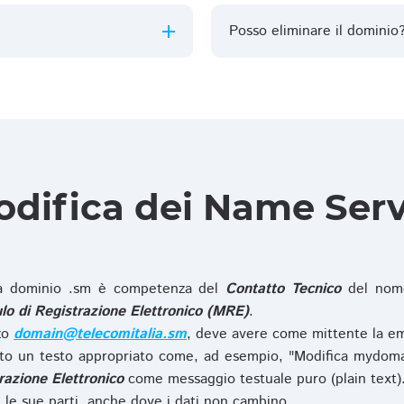
Posso eliminare il dominio
difica dei Name Ser
 dominio .sm è competenza del
Contatto Tecnico
del nome
o di Registrazione Elettronico (MRE)
.
zzo
domain@telecomitalia.sm
, deve avere come mittente la em
o un testo appropriato come, ad esempio, "Modifica mydoma
razione Elettronico
come messaggio testuale puro (plain text)
le sue parti, anche dove i dati non cambino.