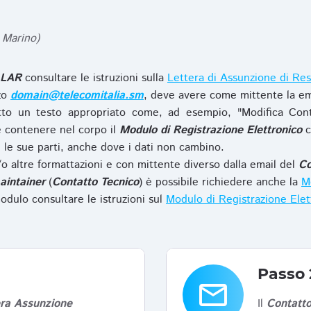
 Marino)
LAR
consultare le istruzioni sulla
Lettera di Assunzione di Res
zzo
domain@telecomitalia.sm
, deve avere come mittente la em
to un testo appropriato come, ad esempio, "Modifica Con
 contenere nel corpo il
Modulo di Registrazione Elettronico
c
le sue parti, anche dove i dati non cambino.
o altre formattazioni e con mittente diverso dalla email del
Co
aintainer
(
Contatto Tecnico
) è possibile richiedere anche la
Mo
odulo consultare le istruzioni sul
Modulo di Registrazione Ele
Passo 
email
era Assunzione
Il
Contatto