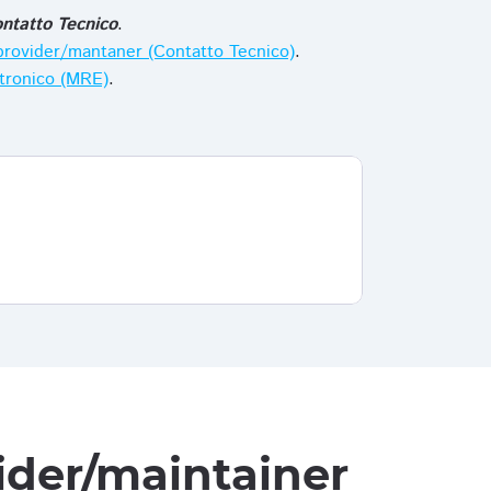
ntatto Tecnico
.
i provider/mantaner (Contatto Tecnico)
.
ttronico (MRE)
.
vider/maintainer