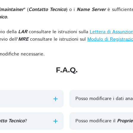
/maintainer
" (
Contatto Tecnico
) o i
Name Server
è sufficient
ico
.
vio della
LAR
consultare le istruzioni sulla
Lettera di Assunzio
vio dell'
MRE
consultare le istruzioni sul
Modulo di Registrazi
 modifiche necessarie.
F.A.Q.
Posso modificare i dati ana
tto Tecnico
?
Posso modificare il
Proprie