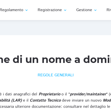
Regolamento
Registrazione
Gestione
Ri
expand_more
expand_more
expand_more
ne di un nome a domi
REGOLE GENERALI
oè i dati anagrafici del
Proprietario
o il "
provider/maintainer
" (
bilità (LAR)
e il
Contatto Tecnico
deve inviare un nuovo
Modu
cessaria ulteriore documentazione: consultare nel dettaglio le