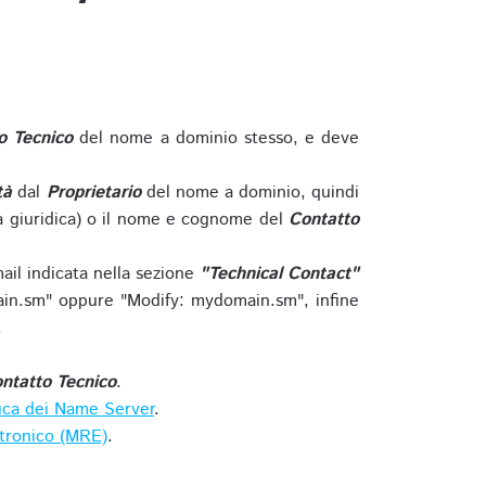
o Tecnico
del nome a dominio stesso, e deve
tà
dal
Proprietario
del nome a dominio, quindi
 giuridica) o il nome e cognome del
Contatto
ail indicata nella sezione
"Technical Contact"
in.sm" oppure "Modify: mydomain.sm", infine
.
ntatto Tecnico
.
ica dei Name Server
.
ttronico (MRE)
.