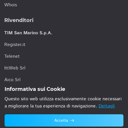
Whois
Rivenditori
TIM San Marino S.p.A.
Register.it
Telenet
IttWeb Srl
Aico Srl
Informativa sui Cookie
Questo sito web utilizza esclusivamente cookie necessari
a migliorare la tua esperienza di navigazione.
Dettagli
Informativa sui Cookie
Accetta
© 2021 TIM San Marino S.p.A.