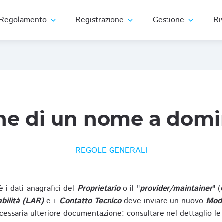
Regolamento
Registrazione
Gestione
Ri
expand_more
expand_more
expand_more
ne di un nome a domi
REGOLE GENERALI
oè i dati anagrafici del
Proprietario
o il "
provider/maintainer
" (
bilità (LAR)
e il
Contatto Tecnico
deve inviare un nuovo
Modu
cessaria ulteriore documentazione: consultare nel dettaglio le