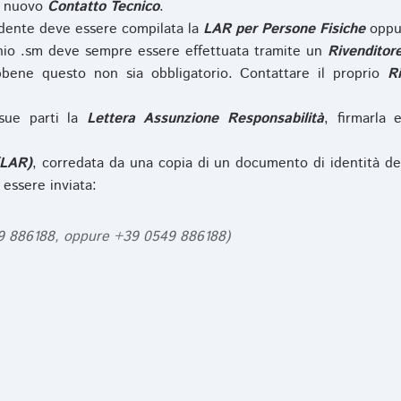
l nuovo
Contatto Tecnico
.
iedente deve essere compilata la
LAR per Persone Fisiche
opp
nio .sm deve sempre essere effettuata tramite un
Rivenditor
bbene questo non sia obbligatorio. Contattare il proprio
R
sue parti la
Lettera Assunzione Responsabilità
, firmarla 
(LAR)
, corredata da una copia di un documento di identità de
 essere inviata:
49 886188, oppure +39 0549 886188)