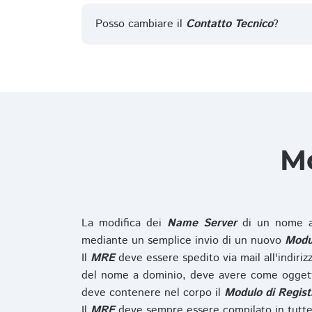
Posso cambiare il
Contatto Tecnico
?
Mo
La modifica dei
Name Server
di un nome a
mediante un semplice invio di un nuovo
Modul
Il
MRE
deve essere spedito via mail all'indiri
del nome a dominio, deve avere come oggett
deve contenere nel corpo il
Modulo di Regist
Il
MRE
deve sempre essere compilato in tutte 