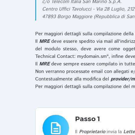
c/o Telecom Italia San Marino S.p.A.
Centro Uffici Tavolucci - Via 28 Luglio, 212
47893 Borgo Maggiore (Repubblica di San
Per maggiori dettagli sulla compilazione della
Il
MRE
deve essere spedito via mail all'indiri
del modulo stesso, deve avere come ogget
Technical Contact: mydomain.sm", infine deve
Il
MRE
deve sempre essere compilato in tutte 
Non verranno processate email con allegati e/
Contestualmente alla modifica del
provider/m
Per maggiori dettagli sulla compilazione del m
Passo 1
description
Il
Proprietario
invia la
Lett