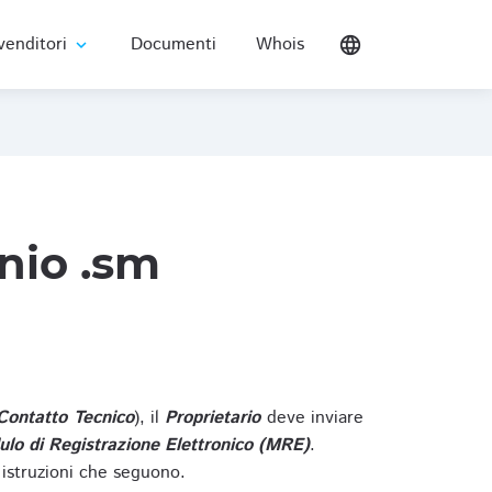
venditori
Documenti
Whois
language
expand_more
nio .sm
Contatto Tecnico
), il
Proprietario
deve inviare
lo di Registrazione Elettronico (MRE)
.
 istruzioni che seguono.