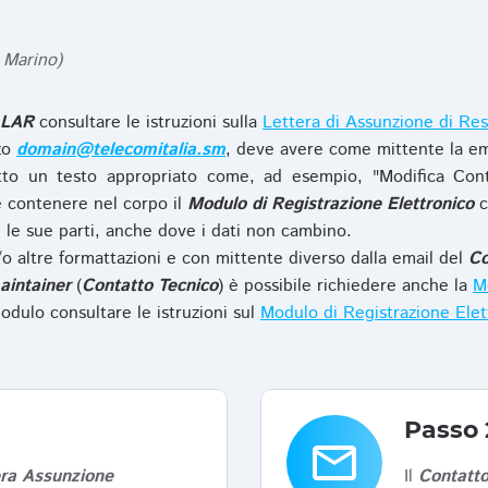
 Marino)
LAR
consultare le istruzioni sulla
Lettera di Assunzione di Res
zzo
domain@telecomitalia.sm
, deve avere come mittente la em
to un testo appropriato come, ad esempio, "Modifica Con
 contenere nel corpo il
Modulo di Registrazione Elettronico
c
le sue parti, anche dove i dati non cambino.
o altre formattazioni e con mittente diverso dalla email del
Co
aintainer
(
Contatto Tecnico
) è possibile richiedere anche la
Mo
odulo consultare le istruzioni sul
Modulo di Registrazione Ele
Passo 
email
era Assunzione
Il
Contatto