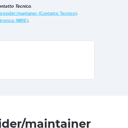
ntatto Tecnico
.
i provider/mantaner (Contatto Tecnico)
.
ttronico (MRE)
.
vider/maintainer