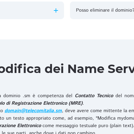
Posso eliminare il dominio
difica dei Name Ser
 dominio .sm è competenza del
Contatto Tecnico
del nome
o di Registrazione Elettronico (MRE)
.
zzo
domain@telecomitalia.sm
, deve avere come mittente la em
o un testo appropriato come, ad esempio, "Modifica mydoma
razione Elettronico
come messaggio testuale puro (plain text)
le sue parti, anche dove i dati non cambino.