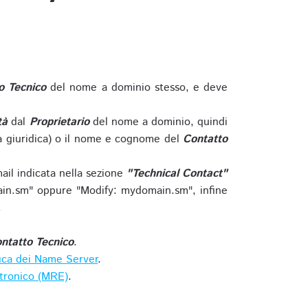
o Tecnico
del nome a dominio stesso, e deve
tà
dal
Proprietario
del nome a dominio, quindi
 giuridica) o il nome e cognome del
Contatto
ail indicata nella sezione
"Technical Contact"
in.sm" oppure "Modify: mydomain.sm", infine
.
ntatto Tecnico
.
ica dei Name Server
.
ttronico (MRE)
.