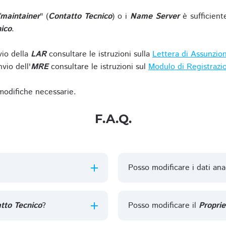
/maintainer
" (
Contatto Tecnico
) o i
Name Server
è sufficient
ico
.
vio della
LAR
consultare le istruzioni sulla
Lettera di Assunzio
vio dell'
MRE
consultare le istruzioni sul
Modulo di Registrazi
 modifiche necessarie.
F.A.Q.
Posso modificare i dati ana
tto Tecnico
?
Posso modificare il
Proprie