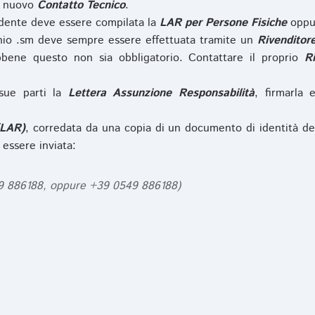
l nuovo
Contatto Tecnico
.
iedente deve essere compilata la
LAR per Persone Fisiche
opp
nio .sm deve sempre essere effettuata tramite un
Rivenditor
bbene questo non sia obbligatorio. Contattare il proprio
R
sue parti la
Lettera Assunzione Responsabilità
, firmarla 
(LAR)
, corredata da una copia di un documento di identità de
 essere inviata:
49 886188, oppure +39 0549 886188)