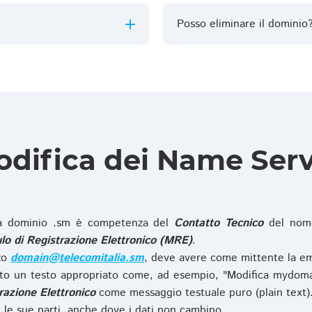
Posso eliminare il dominio
difica dei Name Ser
 dominio .sm è competenza del
Contatto Tecnico
del nome
o di Registrazione Elettronico (MRE)
.
zzo
domain@telecomitalia.sm
, deve avere come mittente la em
o un testo appropriato come, ad esempio, "Modifica mydoma
razione Elettronico
come messaggio testuale puro (plain text)
le sue parti, anche dove i dati non cambino.