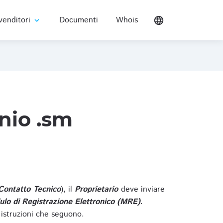
venditori
Documenti
Whois
language
expand_more
nio .sm
Contatto Tecnico
), il
Proprietario
deve inviare
lo di Registrazione Elettronico (MRE)
.
 istruzioni che seguono.