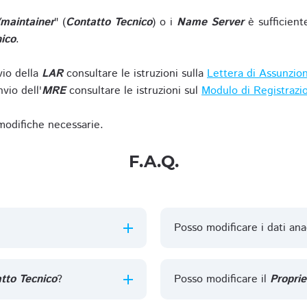
/maintainer
" (
Contatto Tecnico
) o i
Name Server
è sufficient
ico
.
vio della
LAR
consultare le istruzioni sulla
Lettera di Assunzio
vio dell'
MRE
consultare le istruzioni sul
Modulo di Registrazi
 modifiche necessarie.
F.A.Q.
Posso modificare i dati ana
tto Tecnico
?
Posso modificare il
Proprie