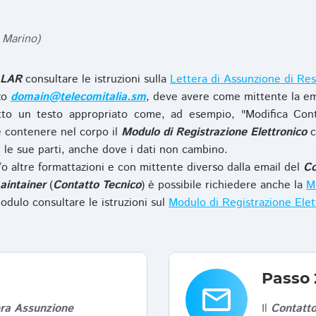
 Marino)
LAR
consultare le istruzioni sulla
Lettera di Assunzione di Res
zzo
domain@telecomitalia.sm
, deve avere come mittente la em
to un testo appropriato come, ad esempio, "Modifica Con
 contenere nel corpo il
Modulo di Registrazione Elettronico
c
le sue parti, anche dove i dati non cambino.
o altre formattazioni e con mittente diverso dalla email del
Co
aintainer
(
Contatto Tecnico
) è possibile richiedere anche la
Mo
odulo consultare le istruzioni sul
Modulo di Registrazione Ele
Passo 
email
era Assunzione
Il
Contatto