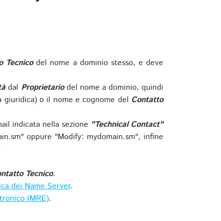
o Tecnico
del nome a dominio stesso, e deve
tà
dal
Proprietario
del nome a dominio, quindi
 giuridica) o il nome e cognome del
Contatto
ail indicata nella sezione
"Technical Contact"
in.sm" oppure "Modify: mydomain.sm", infine
.
ntatto Tecnico
.
ica dei Name Server
.
ttronico (MRE)
.