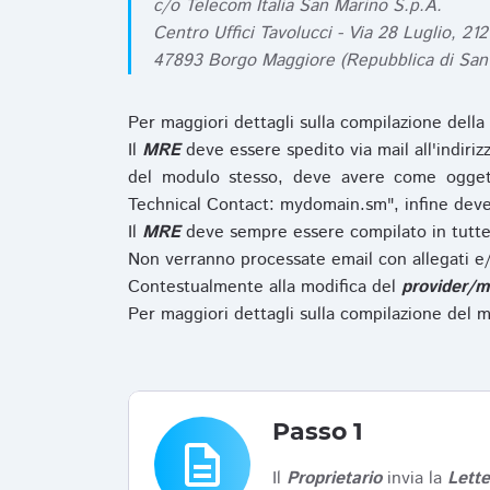
c/o Telecom Italia San Marino S.p.A.
Centro Uffici Tavolucci - Via 28 Luglio, 212
47893 Borgo Maggiore (Repubblica di San
Per maggiori dettagli sulla compilazione della
Il
MRE
deve essere spedito via mail all'indiri
del modulo stesso, deve avere come ogget
Technical Contact: mydomain.sm", infine deve
Il
MRE
deve sempre essere compilato in tutte 
Non verranno processate email con allegati e/
Contestualmente alla modifica del
provider/m
Per maggiori dettagli sulla compilazione del m
Passo 1
description
Il
Proprietario
invia la
Lett