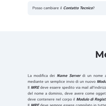
Posso cambiare il
Contatto Tecnico
?
Mo
La modifica dei
Name Server
di un nome a
mediante un semplice invio di un nuovo
Modul
Il
MRE
deve essere spedito via mail all'indiri
del nome a dominio, deve avere come oggett
deve contenere nel corpo il
Modulo di Regist
Il
MRE
deve sempre essere compilato in tutte 