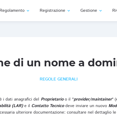
Regolamento
Registrazione
Gestione
Ri
expand_more
expand_more
expand_more
ne di un nome a domi
REGOLE GENERALI
oè i dati anagrafici del
Proprietario
o il "
provider/maintainer
" (
bilità (LAR)
e il
Contatto Tecnico
deve inviare un nuovo
Modu
cessaria ulteriore documentazione: consultare nel dettaglio le