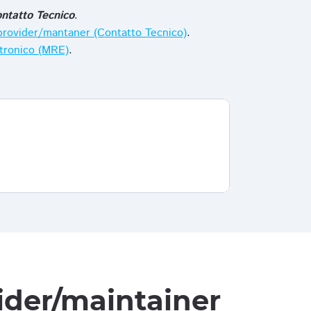
ntatto Tecnico
.
i provider/mantaner (Contatto Tecnico)
.
ttronico (MRE)
.
vider/maintainer