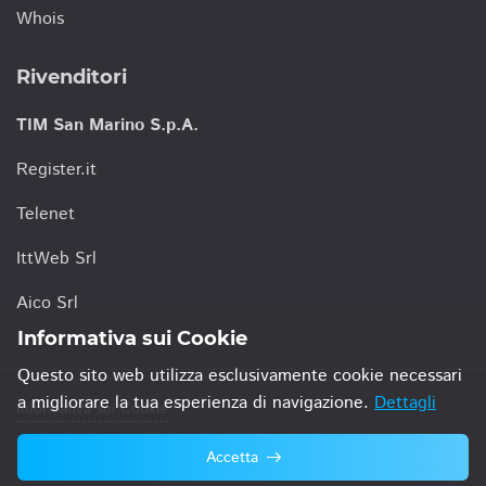
Whois
Rivenditori
TIM San Marino S.p.A.
Register.it
Telenet
IttWeb Srl
Aico Srl
Informativa sui Cookie
Questo sito web utilizza esclusivamente cookie necessari
a migliorare la tua esperienza di navigazione.
Dettagli
Informativa sui Cookie
Accetta
© 2021 TIM San Marino S.p.A.