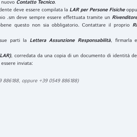
l nuovo
Contatto Tecnico
.
iedente deve essere compilata la
LAR per Persone Fisiche
opp
nio .sm deve sempre essere effettuata tramite un
Rivenditor
bbene questo non sia obbligatorio. Contattare il proprio
R
sue parti la
Lettera Assunzione Responsabilità
, firmarla 
(LAR)
, corredata da una copia di un documento di identità de
 essere inviata:
49 886188, oppure +39 0549 886188)