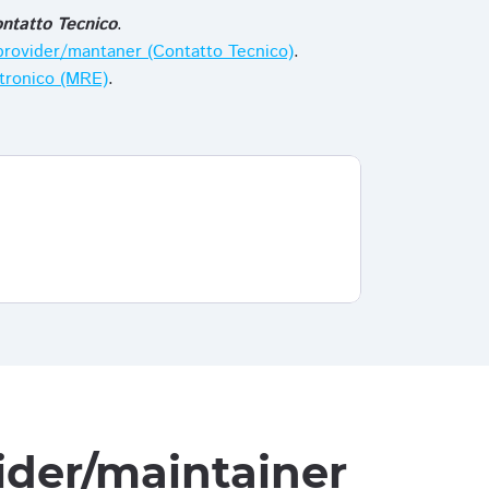
ntatto Tecnico
.
i provider/mantaner (Contatto Tecnico)
.
ttronico (MRE)
.
vider/maintainer