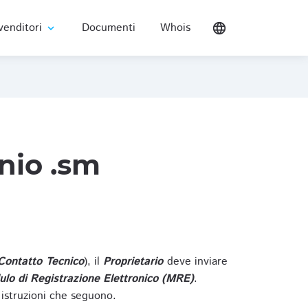
venditori
Documenti
Whois
language
expand_more
nio .sm
Contatto Tecnico
), il
Proprietario
deve inviare
lo di Registrazione Elettronico (MRE)
.
 istruzioni che seguono.