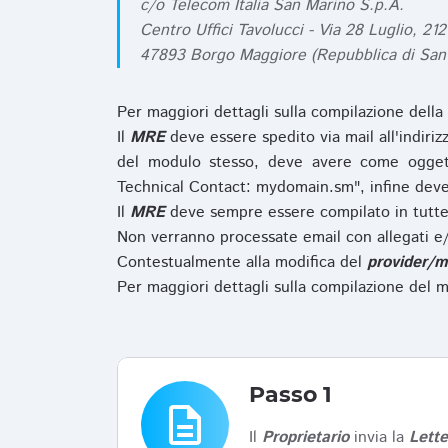
c/o Telecom Italia San Marino S.p.A.
Centro Uffici Tavolucci - Via 28 Luglio, 212
47893 Borgo Maggiore (Repubblica di San
Per maggiori dettagli sulla compilazione della
Il
MRE
deve essere spedito via mail all'indiri
del modulo stesso, deve avere come ogget
Technical Contact: mydomain.sm", infine deve
Il
MRE
deve sempre essere compilato in tutte 
Non verranno processate email con allegati e/
Contestualmente alla modifica del
provider/m
Per maggiori dettagli sulla compilazione del m
Passo 1
description
Il
Proprietario
invia la
Lett