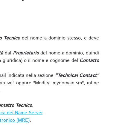
o Tecnico
del nome a dominio stesso, e deve
tà
dal
Proprietario
del nome a dominio, quindi
 giuridica) o il nome e cognome del
Contatto
ail indicata nella sezione
"Technical Contact"
in.sm" oppure "Modify: mydomain.sm", infine
.
ntatto Tecnico
.
ica dei Name Server
.
ttronico (MRE)
.