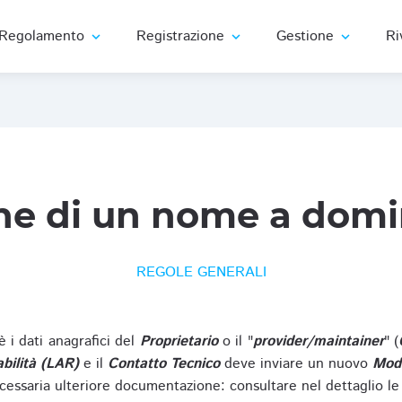
Regolamento
Registrazione
Gestione
Ri
expand_more
expand_more
expand_more
ne di un nome a domi
REGOLE GENERALI
oè i dati anagrafici del
Proprietario
o il "
provider/maintainer
" (
bilità (LAR)
e il
Contatto Tecnico
deve inviare un nuovo
Modu
cessaria ulteriore documentazione: consultare nel dettaglio le