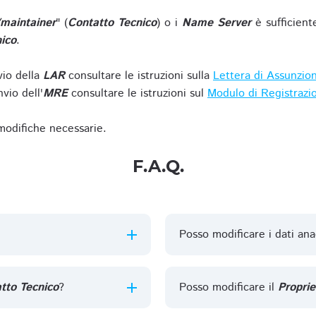
/maintainer
" (
Contatto Tecnico
) o i
Name Server
è sufficient
ico
.
vio della
LAR
consultare le istruzioni sulla
Lettera di Assunzio
vio dell'
MRE
consultare le istruzioni sul
Modulo di Registrazi
 modifiche necessarie.
F.A.Q.
Posso modificare i dati ana
tto Tecnico
?
Posso modificare il
Proprie