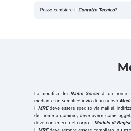
Posso cambiare il
Contatto Tecnico
?
Mo
La modifica dei
Name Server
di un nome a
mediante un semplice invio di un nuovo
Modul
Il
MRE
deve essere spedito via mail all'indiri
del nome a dominio, deve avere come oggett
deve contenere nel corpo il
Modulo di Regist
Il
MRE
deve sempre essere compilato in tutte 