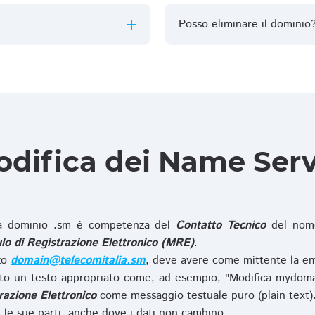
Posso eliminare il dominio
difica dei Name Ser
 dominio .sm è competenza del
Contatto Tecnico
del nome
o di Registrazione Elettronico (MRE)
.
zzo
domain@telecomitalia.sm
, deve avere come mittente la em
o un testo appropriato come, ad esempio, "Modifica mydoma
razione Elettronico
come messaggio testuale puro (plain text)
le sue parti, anche dove i dati non cambino.