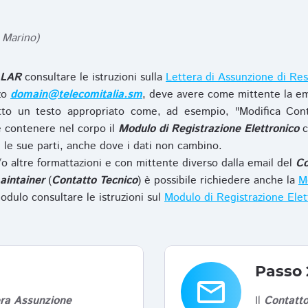
 Marino)
LAR
consultare le istruzioni sulla
Lettera di Assunzione di Res
zzo
domain@telecomitalia.sm
, deve avere come mittente la em
to un testo appropriato come, ad esempio, "Modifica Con
 contenere nel corpo il
Modulo di Registrazione Elettronico
c
le sue parti, anche dove i dati non cambino.
o altre formattazioni e con mittente diverso dalla email del
Co
aintainer
(
Contatto Tecnico
) è possibile richiedere anche la
Mo
odulo consultare le istruzioni sul
Modulo di Registrazione Ele
Passo 
email
era Assunzione
Il
Contatto