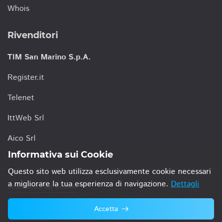
Whois
Rivenditori
TIM San Marino S.p.A.
Register.it
Telenet
IttWeb Srl
Aico Srl
Informativa sui Cookie
Questo sito web utilizza esclusivamente cookie necessari
a migliorare la tua esperienza di navigazione.
Dettagli
Informativa sui Cookie
Accetta
© 2021 TIM San Marino S.p.A.