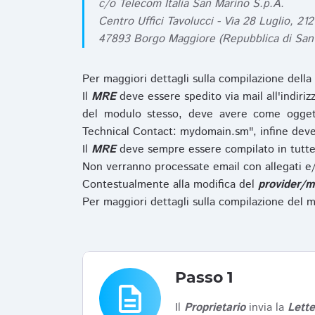
c/o Telecom Italia San Marino S.p.A.
Centro Uffici Tavolucci - Via 28 Luglio, 212
47893 Borgo Maggiore (Repubblica di San
Per maggiori dettagli sulla compilazione della
Il
MRE
deve essere spedito via mail all'indiri
del modulo stesso, deve avere come ogget
Technical Contact: mydomain.sm", infine deve
Il
MRE
deve sempre essere compilato in tutte 
Non verranno processate email con allegati e/
Contestualmente alla modifica del
provider/m
Per maggiori dettagli sulla compilazione del m
Passo 1
description
Il
Proprietario
invia la
Lett