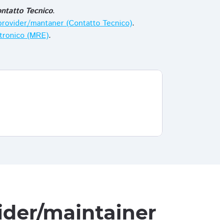
ntatto Tecnico
.
i provider/mantaner (Contatto Tecnico)
.
ttronico (MRE)
.
vider/maintainer