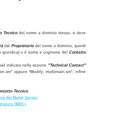
o Tecnico
del nome a dominio stesso, e deve
tà
dal
Proprietario
del nome a dominio, quindi
 giuridica) o il nome e cognome del
Contatto
ail indicata nella sezione
"Technical Contact"
in.sm" oppure "Modify: mydomain.sm", infine
.
ntatto Tecnico
.
ica dei Name Server
.
ttronico (MRE)
.