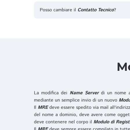
Posso cambiare il
Contatto Tecnico
?
Mo
La modifica dei
Name Server
di un nome a
mediante un semplice invio di un nuovo
Modul
Il
MRE
deve essere spedito via mail all'indiri
del nome a dominio, deve avere come oggett
deve contenere nel corpo il
Modulo di Regist
Il
MRE
deve sempre essere compilato in tutte 