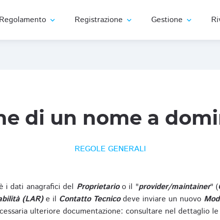
Regolamento
Registrazione
Gestione
Ri
expand_more
expand_more
expand_more
ne di un nome a domi
REGOLE GENERALI
oè i dati anagrafici del
Proprietario
o il "
provider/maintainer
" (
bilità (LAR)
e il
Contatto Tecnico
deve inviare un nuovo
Modu
cessaria ulteriore documentazione: consultare nel dettaglio le