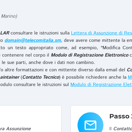
 Marino)
LAR
consultare le istruzioni sulla
Lettera di Assunzione di Res
zzo
domain@telecomitalia.sm
, deve avere come mittente la em
to un testo appropriato come, ad esempio, "Modifica Con
 contenere nel corpo il
Modulo di Registrazione Elettronico
c
le sue parti, anche dove i dati non cambino.
o altre formattazioni e con mittente diverso dalla email del
Co
aintainer
(
Contatto Tecnico
) è possibile richiedere anche la
Mo
odulo consultare le istruzioni sul
Modulo di Registrazione Ele
Passo 
email
era Assunzione
Il
Contatto