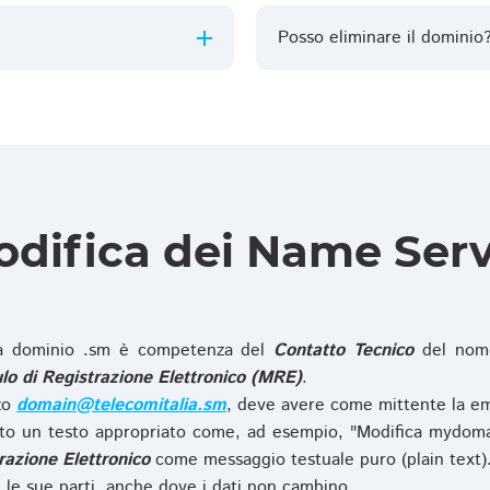
Posso eliminare il dominio
difica dei Name Ser
 dominio .sm è competenza del
Contatto Tecnico
del nome
o di Registrazione Elettronico (MRE)
.
zzo
domain@telecomitalia.sm
, deve avere come mittente la em
o un testo appropriato come, ad esempio, "Modifica mydoma
razione Elettronico
come messaggio testuale puro (plain text)
le sue parti, anche dove i dati non cambino.