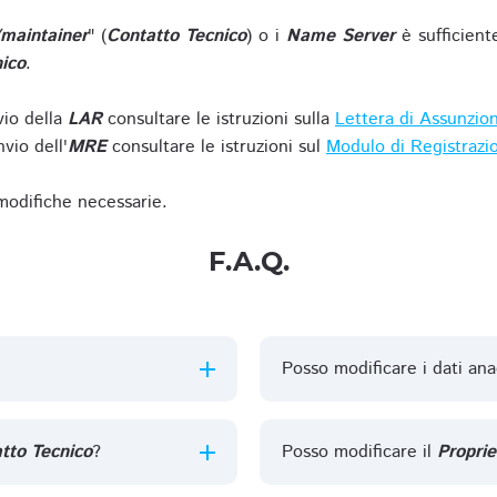
/maintainer
" (
Contatto Tecnico
) o i
Name Server
è sufficient
ico
.
vio della
LAR
consultare le istruzioni sulla
Lettera di Assunzio
vio dell'
MRE
consultare le istruzioni sul
Modulo di Registrazi
 modifiche necessarie.
F.A.Q.
Posso modificare i dati ana
tto Tecnico
?
Posso modificare il
Proprie