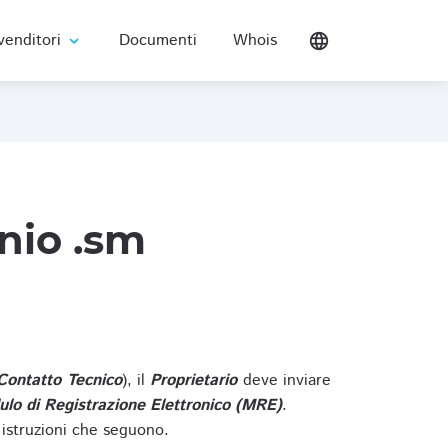
venditori
Documenti
Whois
language
expand_more
nio .sm
Contatto Tecnico
), il
Proprietario
deve inviare
lo di Registrazione Elettronico (MRE)
.
 istruzioni che seguono.