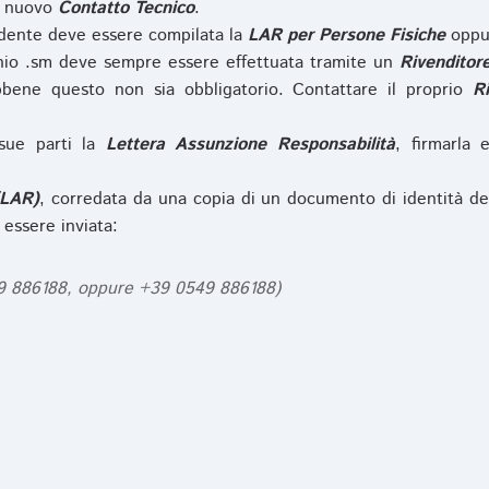
l nuovo
Contatto Tecnico
.
iedente deve essere compilata la
LAR per Persone Fisiche
opp
nio .sm deve sempre essere effettuata tramite un
Rivenditor
bbene questo non sia obbligatorio. Contattare il proprio
R
sue parti la
Lettera Assunzione Responsabilità
, firmarla 
(LAR)
, corredata da una copia di un documento di identità de
 essere inviata:
49 886188, oppure +39 0549 886188)