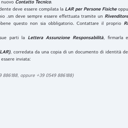
l nuovo
Contatto Tecnico
.
iedente deve essere compilata la
LAR per Persone Fisiche
opp
nio .sm deve sempre essere effettuata tramite un
Rivenditor
bbene questo non sia obbligatorio. Contattare il proprio
R
sue parti la
Lettera Assunzione Responsabilità
, firmarla 
(LAR)
, corredata da una copia di un documento di identità de
 essere inviata:
49 886188, oppure +39 0549 886188)