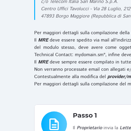
c/o Telecom Italia San Marino S.p.A.
Centro Uffici Tavolucci - Via 28 Luglio, 212
47893 Borgo Maggiore (Repubblica di San
Per maggiori dettagli sulla compilazione della
Il
MRE
deve essere spedito via mail all'indiri
del modulo stesso, deve avere come ogget
Technical Contact: mydomain.sm", infine deve
Il
MRE
deve sempre essere compilato in tutte 
Non verranno processate email con allegati e/
Contestualmente alla modifica del
provider/m
Per maggiori dettagli sulla compilazione del m
Passo 1
description
Il
Proprietario
invia la
Lett