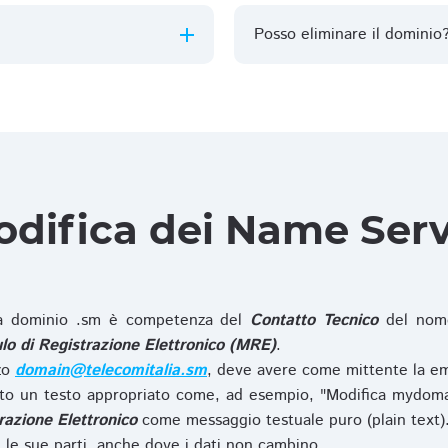
Posso eliminare il dominio
difica dei Name Ser
 dominio .sm è competenza del
Contatto Tecnico
del nome
o di Registrazione Elettronico (MRE)
.
zzo
domain@telecomitalia.sm
, deve avere come mittente la em
o un testo appropriato come, ad esempio, "Modifica mydoma
razione Elettronico
come messaggio testuale puro (plain text)
le sue parti, anche dove i dati non cambino.