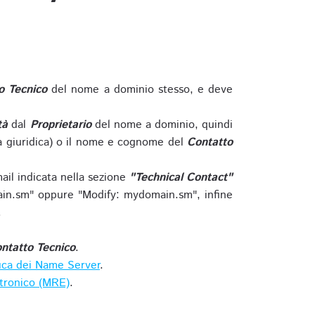
o Tecnico
del nome a dominio stesso, e deve
tà
dal
Proprietario
del nome a dominio, quindi
 giuridica) o il nome e cognome del
Contatto
ail indicata nella sezione
"Technical Contact"
in.sm" oppure "Modify: mydomain.sm", infine
.
ntatto Tecnico
.
ica dei Name Server
.
ttronico (MRE)
.