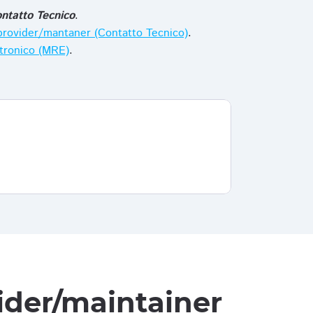
ntatto Tecnico
.
i provider/mantaner (Contatto Tecnico)
.
ttronico (MRE)
.
vider/maintainer