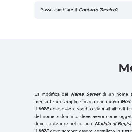
Posso cambiare il
Contatto Tecnico
?
Mo
La modifica dei
Name Server
di un nome a
mediante un semplice invio di un nuovo
Modul
Il
MRE
deve essere spedito via mail all'indiri
del nome a dominio, deve avere come oggett
deve contenere nel corpo il
Modulo di Regist
Il
MRE
deve sempre essere compilato in tutte 