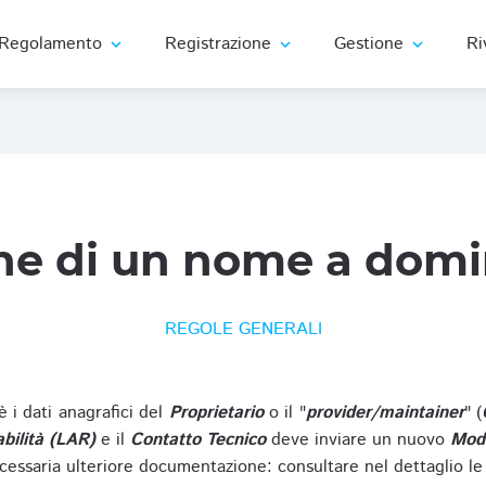
Regolamento
Registrazione
Gestione
Ri
expand_more
expand_more
expand_more
ne di un nome a domi
REGOLE GENERALI
oè i dati anagrafici del
Proprietario
o il "
provider/maintainer
" (
bilità (LAR)
e il
Contatto Tecnico
deve inviare un nuovo
Modu
cessaria ulteriore documentazione: consultare nel dettaglio le