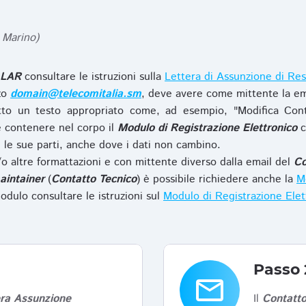
 Marino)
LAR
consultare le istruzioni sulla
Lettera di Assunzione di Res
zzo
domain@telecomitalia.sm
, deve avere come mittente la em
to un testo appropriato come, ad esempio, "Modifica Con
 contenere nel corpo il
Modulo di Registrazione Elettronico
c
le sue parti, anche dove i dati non cambino.
o altre formattazioni e con mittente diverso dalla email del
Co
aintainer
(
Contatto Tecnico
) è possibile richiedere anche la
Mo
odulo consultare le istruzioni sul
Modulo di Registrazione Ele
Passo 
email
era Assunzione
Il
Contatto