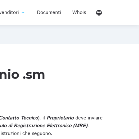
venditori
Documenti
Whois
language
expand_more
nio .sm
Contatto Tecnico
), il
Proprietario
deve inviare
lo di Registrazione Elettronico (MRE)
.
 istruzioni che seguono.