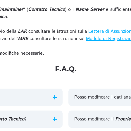
/maintainer
" (
Contatto Tecnico
) o i
Name Server
è sufficient
ico
.
vio della
LAR
consultare le istruzioni sulla
Lettera di Assunzio
vio dell'
MRE
consultare le istruzioni sul
Modulo di Registrazi
 modifiche necessarie.
F.A.Q.
Posso modificare i dati ana
tto Tecnico
?
Posso modificare il
Proprie