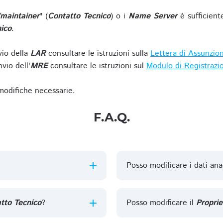
/maintainer
" (
Contatto Tecnico
) o i
Name Server
è sufficient
ico
.
vio della
LAR
consultare le istruzioni sulla
Lettera di Assunzio
vio dell'
MRE
consultare le istruzioni sul
Modulo di Registrazi
 modifiche necessarie.
F.A.Q.
Posso modificare i dati ana
tto Tecnico
?
Posso modificare il
Proprie