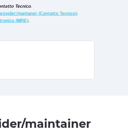
ntatto Tecnico
.
i provider/mantaner (Contatto Tecnico)
.
ttronico (MRE)
.
vider/maintainer