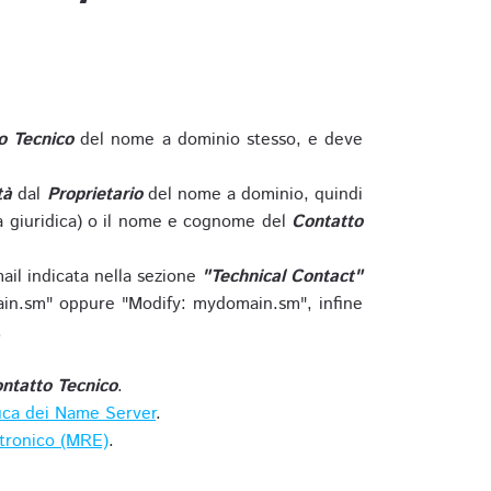
o Tecnico
del nome a dominio stesso, e deve
tà
dal
Proprietario
del nome a dominio, quindi
 giuridica) o il nome e cognome del
Contatto
ail indicata nella sezione
"Technical Contact"
in.sm" oppure "Modify: mydomain.sm", infine
.
ntatto Tecnico
.
ica dei Name Server
.
ttronico (MRE)
.