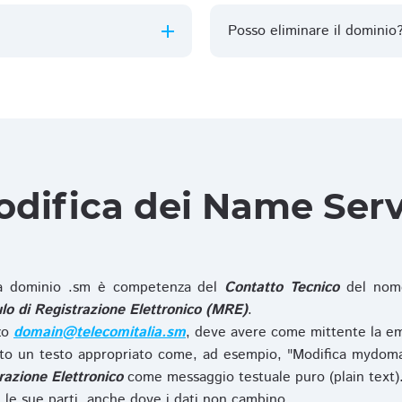
Posso eliminare il dominio
difica dei Name Ser
 dominio .sm è competenza del
Contatto Tecnico
del nome
o di Registrazione Elettronico (MRE)
.
zzo
domain@telecomitalia.sm
, deve avere come mittente la em
o un testo appropriato come, ad esempio, "Modifica mydoma
razione Elettronico
come messaggio testuale puro (plain text)
le sue parti, anche dove i dati non cambino.