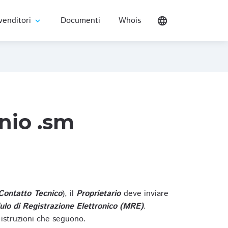
venditori
Documenti
Whois
language
expand_more
nio .sm
Contatto Tecnico
), il
Proprietario
deve inviare
lo di Registrazione Elettronico (MRE)
.
 istruzioni che seguono.