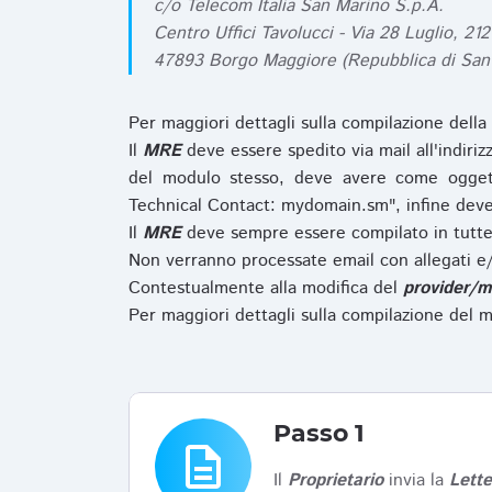
c/o Telecom Italia San Marino S.p.A.
Centro Uffici Tavolucci - Via 28 Luglio, 212
47893 Borgo Maggiore (Repubblica di San
Per maggiori dettagli sulla compilazione della
Il
MRE
deve essere spedito via mail all'indiri
del modulo stesso, deve avere come ogget
Technical Contact: mydomain.sm", infine deve
Il
MRE
deve sempre essere compilato in tutte 
Non verranno processate email con allegati e/
Contestualmente alla modifica del
provider/m
Per maggiori dettagli sulla compilazione del m
Passo 1
description
Il
Proprietario
invia la
Lett