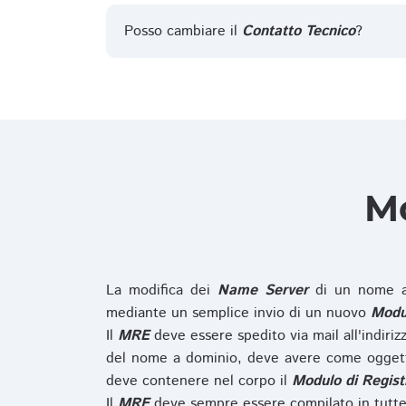
Posso cambiare il
Contatto Tecnico
?
Mo
La modifica dei
Name Server
di un nome a
mediante un semplice invio di un nuovo
Modul
Il
MRE
deve essere spedito via mail all'indiri
del nome a dominio, deve avere come oggett
deve contenere nel corpo il
Modulo di Regist
Il
MRE
deve sempre essere compilato in tutte 