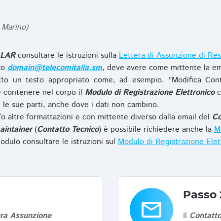
 Marino)
LAR
consultare le istruzioni sulla
Lettera di Assunzione di Res
zzo
domain@telecomitalia.sm
, deve avere come mittente la em
to un testo appropriato come, ad esempio, "Modifica Con
 contenere nel corpo il
Modulo di Registrazione Elettronico
c
le sue parti, anche dove i dati non cambino.
o altre formattazioni e con mittente diverso dalla email del
Co
aintainer
(
Contatto Tecnico
) è possibile richiedere anche la
Mo
odulo consultare le istruzioni sul
Modulo di Registrazione Ele
Passo 
email
era Assunzione
Il
Contatto