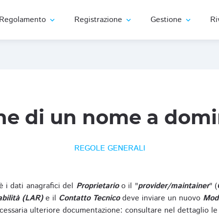
Regolamento
Registrazione
Gestione
Ri
expand_more
expand_more
expand_more
ne di un nome a domi
REGOLE GENERALI
oè i dati anagrafici del
Proprietario
o il "
provider/maintainer
" (
bilità (LAR)
e il
Contatto Tecnico
deve inviare un nuovo
Modu
cessaria ulteriore documentazione: consultare nel dettaglio le