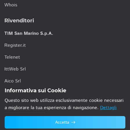
Whois
Rivenditori
TIM San Marino S.p.A.
Register.it
Telenet
IttWeb Srl
Aico Srl
Informativa sui Cookie
Questo sito web utilizza esclusivamente cookie necessari
a migliorare la tua esperienza di navigazione.
Dettagli
Informativa sui Cookie
Accetta
© 2021 TIM San Marino S.p.A.