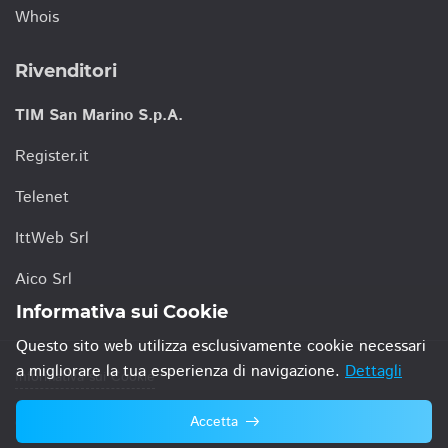
Whois
Rivenditori
TIM San Marino S.p.A.
Register.it
Telenet
IttWeb Srl
Aico Srl
Informativa sui Cookie
Questo sito web utilizza esclusivamente cookie necessari
a migliorare la tua esperienza di navigazione.
Dettagli
Informativa sui Cookie
Accetta
© 2021 TIM San Marino S.p.A.