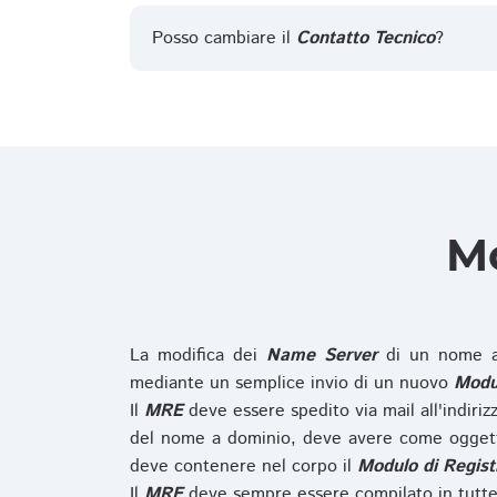
Posso cambiare il
Contatto Tecnico
?
Mo
La modifica dei
Name Server
di un nome a
mediante un semplice invio di un nuovo
Modul
Il
MRE
deve essere spedito via mail all'indiri
del nome a dominio, deve avere come oggett
deve contenere nel corpo il
Modulo di Regist
Il
MRE
deve sempre essere compilato in tutte 