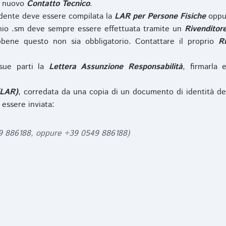
l nuovo
Contatto Tecnico
.
iedente deve essere compilata la
LAR per Persone Fisiche
opp
nio .sm deve sempre essere effettuata tramite un
Rivenditor
bbene questo non sia obbligatorio. Contattare il proprio
R
sue parti la
Lettera Assunzione Responsabilità
, firmarla 
(LAR)
, corredata da una copia di un documento di identità de
 essere inviata:
49 886188, oppure +39 0549 886188)