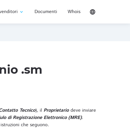
venditori
Documenti
Whois
language
expand_more
nio .sm
Contatto Tecnico
), il
Proprietario
deve inviare
lo di Registrazione Elettronico (MRE)
.
 istruzioni che seguono.