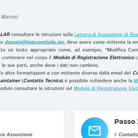
 Marino)
LAR
consultare le istruzioni sulla
Lettera di Assunzione di Res
zzo
domain@telecomitalia.sm
, deve avere come mittente la em
to un testo appropriato come, ad esempio, "Modifica Con
 contenere nel corpo il
Modulo di Registrazione Elettronico
c
le sue parti, anche dove i dati non cambino.
o altre formattazioni e con mittente diverso dalla email del
Co
aintainer
(
Contatto Tecnico
) è possibile richiedere anche la
Mo
odulo consultare le istruzioni sul
Modulo di Registrazione Ele
Passo 
email
era Assunzione
Il
Contatto