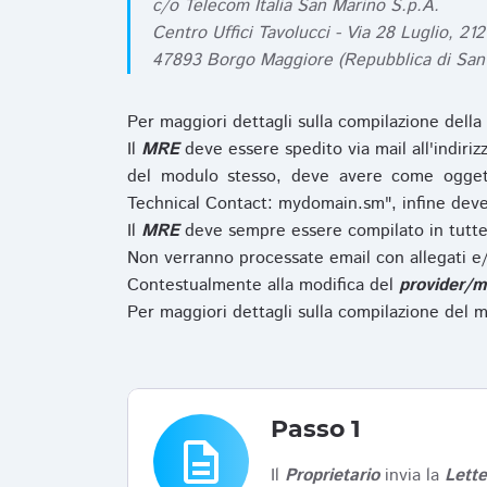
c/o Telecom Italia San Marino S.p.A.
Centro Uffici Tavolucci - Via 28 Luglio, 212
47893 Borgo Maggiore (Repubblica di San
Per maggiori dettagli sulla compilazione della
Il
MRE
deve essere spedito via mail all'indiri
del modulo stesso, deve avere come ogget
Technical Contact: mydomain.sm", infine deve
Il
MRE
deve sempre essere compilato in tutte 
Non verranno processate email con allegati e/
Contestualmente alla modifica del
provider/m
Per maggiori dettagli sulla compilazione del m
Passo 1
description
Il
Proprietario
invia la
Lett