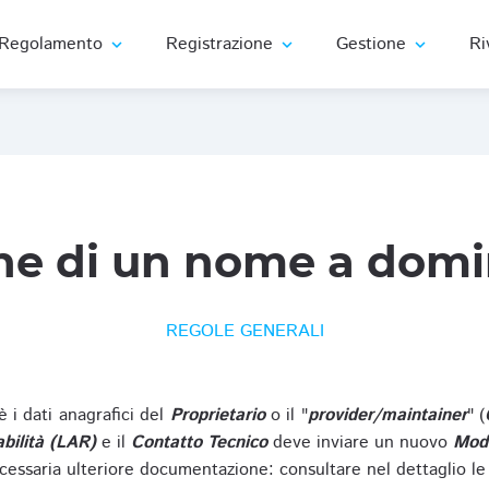
Regolamento
Registrazione
Gestione
Ri
expand_more
expand_more
expand_more
ne di un nome a domi
REGOLE GENERALI
oè i dati anagrafici del
Proprietario
o il "
provider/maintainer
" (
bilità (LAR)
e il
Contatto Tecnico
deve inviare un nuovo
Modu
cessaria ulteriore documentazione: consultare nel dettaglio le