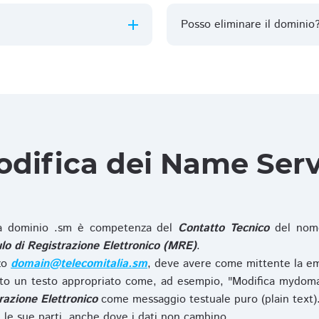
Posso eliminare il dominio
difica dei Name Ser
 dominio .sm è competenza del
Contatto Tecnico
del nome
o di Registrazione Elettronico (MRE)
.
zzo
domain@telecomitalia.sm
, deve avere come mittente la em
o un testo appropriato come, ad esempio, "Modifica mydoma
razione Elettronico
come messaggio testuale puro (plain text)
le sue parti, anche dove i dati non cambino.