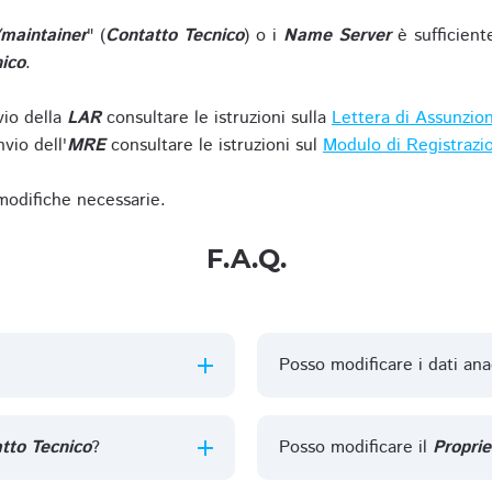
/maintainer
" (
Contatto Tecnico
) o i
Name Server
è sufficient
ico
.
vio della
LAR
consultare le istruzioni sulla
Lettera di Assunzio
vio dell'
MRE
consultare le istruzioni sul
Modulo di Registrazi
 modifiche necessarie.
F.A.Q.
Posso modificare i dati ana
tto Tecnico
?
Posso modificare il
Proprie