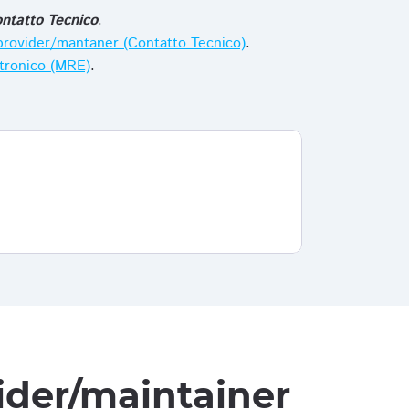
ntatto Tecnico
.
i provider/mantaner (Contatto Tecnico)
.
ttronico (MRE)
.
vider/maintainer