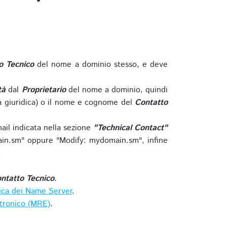
o Tecnico
del nome a dominio stesso, e deve
tà
dal
Proprietario
del nome a dominio, quindi
 giuridica) o il nome e cognome del
Contatto
ail indicata nella sezione
"Technical Contact"
in.sm" oppure "Modify: mydomain.sm", infine
.
ntatto Tecnico
.
ica dei Name Server
.
ttronico (MRE)
.