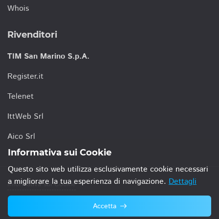
Whois
Rivenditori
TIM San Marino S.p.A.
Register.it
Telenet
IttWeb Srl
Aico Srl
Informativa sui Cookie
Questo sito web utilizza esclusivamente cookie necessari
a migliorare la tua esperienza di navigazione.
Dettagli
Informativa sui Cookie
Accetta
© 2021 TIM San Marino S.p.A.