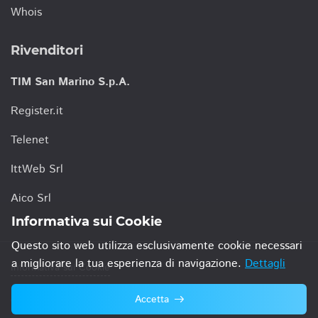
Whois
Rivenditori
TIM San Marino S.p.A.
Register.it
Telenet
IttWeb Srl
Aico Srl
Informativa sui Cookie
Questo sito web utilizza esclusivamente cookie necessari
a migliorare la tua esperienza di navigazione.
Dettagli
Informativa sui Cookie
Accetta
© 2021 TIM San Marino S.p.A.