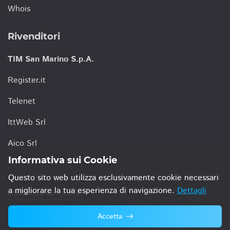
Whois
Rivenditori
TIM San Marino S.p.A.
Register.it
Telenet
IttWeb Srl
Aico Srl
Informativa sui Cookie
Questo sito web utilizza esclusivamente cookie necessari
a migliorare la tua esperienza di navigazione.
Dettagli
Informativa sui Cookie
Accetta
© 2021 TIM San Marino S.p.A.