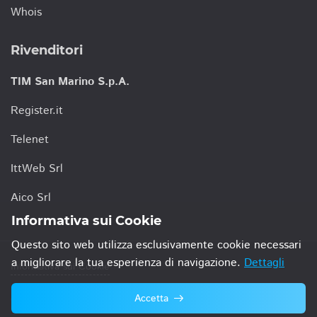
Whois
Rivenditori
TIM San Marino S.p.A.
Register.it
Telenet
IttWeb Srl
Aico Srl
Informativa sui Cookie
Questo sito web utilizza esclusivamente cookie necessari
a migliorare la tua esperienza di navigazione.
Dettagli
Informativa sui Cookie
Accetta
© 2021 TIM San Marino S.p.A.