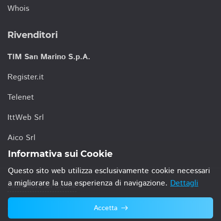
Whois
Rivenditori
TIM San Marino S.p.A.
Register.it
Telenet
IttWeb Srl
Aico Srl
Informativa sui Cookie
Questo sito web utilizza esclusivamente cookie necessari
a migliorare la tua esperienza di navigazione.
Dettagli
Informativa sui Cookie
Accetta
© 2021 TIM San Marino S.p.A.