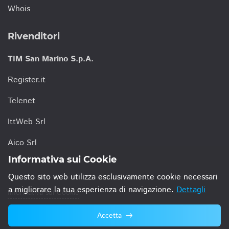
Whois
Rivenditori
TIM San Marino S.p.A.
Register.it
Telenet
IttWeb Srl
Aico Srl
Informativa sui Cookie
Questo sito web utilizza esclusivamente cookie necessari
a migliorare la tua esperienza di navigazione.
Dettagli
Informativa sui Cookie
Accetta
© 2021 TIM San Marino S.p.A.