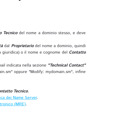
o Tecnico
del nome a dominio stesso, e deve
tà
dal
Proprietario
del nome a dominio, quindi
 giuridica) o il nome e cognome del
Contatto
ail indicata nella sezione
"Technical Contact"
in.sm" oppure "Modify: mydomain.sm", infine
.
ntatto Tecnico
.
ica dei Name Server
.
ttronico (MRE)
.