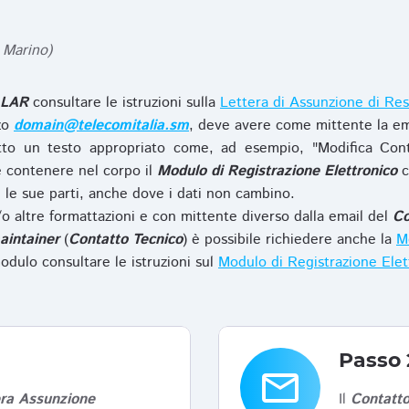
 Marino)
LAR
consultare le istruzioni sulla
Lettera di Assunzione di Res
zzo
domain@telecomitalia.sm
, deve avere come mittente la em
to un testo appropriato come, ad esempio, "Modifica Con
 contenere nel corpo il
Modulo di Registrazione Elettronico
c
le sue parti, anche dove i dati non cambino.
o altre formattazioni e con mittente diverso dalla email del
Co
aintainer
(
Contatto Tecnico
) è possibile richiedere anche la
Mo
odulo consultare le istruzioni sul
Modulo di Registrazione Ele
Passo 
email
era Assunzione
Il
Contatto