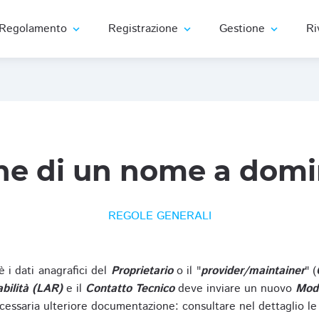
Regolamento
Registrazione
Gestione
Ri
expand_more
expand_more
expand_more
ne di un nome a domi
REGOLE GENERALI
oè i dati anagrafici del
Proprietario
o il "
provider/maintainer
" (
bilità (LAR)
e il
Contatto Tecnico
deve inviare un nuovo
Modu
cessaria ulteriore documentazione: consultare nel dettaglio le