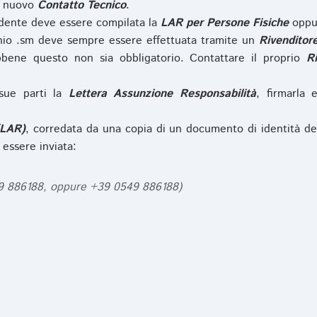
l nuovo
Contatto Tecnico
.
iedente deve essere compilata la
LAR per Persone Fisiche
opp
nio .sm deve sempre essere effettuata tramite un
Rivenditor
bbene questo non sia obbligatorio. Contattare il proprio
R
sue parti la
Lettera Assunzione Responsabilità
, firmarla 
(LAR)
, corredata da una copia di un documento di identità de
 essere inviata:
49 886188, oppure +39 0549 886188)