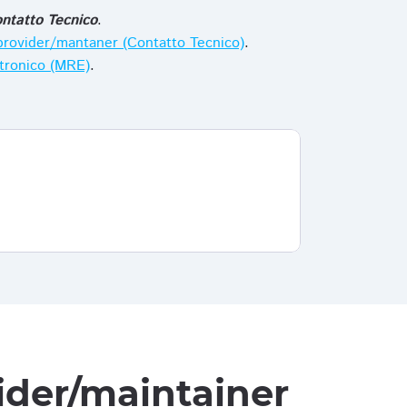
ntatto Tecnico
.
i provider/mantaner (Contatto Tecnico)
.
ttronico (MRE)
.
vider/maintainer