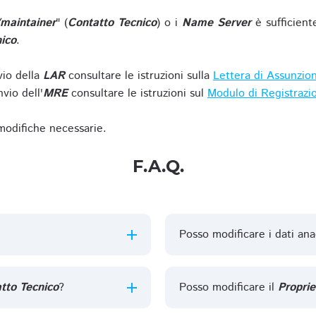
/maintainer
" (
Contatto Tecnico
) o i
Name Server
è sufficient
ico
.
vio della
LAR
consultare le istruzioni sulla
Lettera di Assunzio
vio dell'
MRE
consultare le istruzioni sul
Modulo di Registrazi
 modifiche necessarie.
F.A.Q.
Posso modificare i dati ana
tto Tecnico
?
Posso modificare il
Proprie