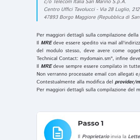
c/o Telecom Italia San Marino S.p.A.
Centro Uffici Tavolucci - Via 28 Luglio, 212
47893 Borgo Maggiore (Repubblica di San
Per maggiori dettagli sulla compilazione della
Il
MRE
deve essere spedito via mail all'indiri
del modulo stesso, deve avere come ogget
Technical Contact: mydomain.sm", infine deve
Il
MRE
deve sempre essere compilato in tutte 
Non verranno processate email con allegati e/
Contestualmente alla modifica del
provider/m
Per maggiori dettagli sulla compilazione del m
Passo 1
description
Il
Proprietario
invia la
Lett