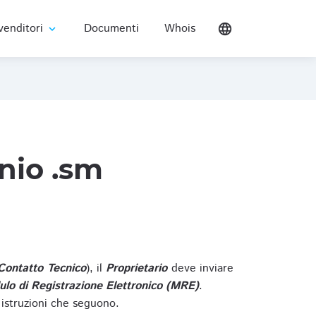
venditori
Documenti
Whois
language
expand_more
nio .sm
Contatto Tecnico
), il
Proprietario
deve inviare
lo di Registrazione Elettronico (MRE)
.
 istruzioni che seguono.