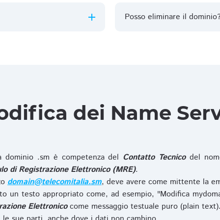
Posso eliminare il dominio
difica dei Name Ser
 dominio .sm è competenza del
Contatto Tecnico
del nome
o di Registrazione Elettronico (MRE)
.
zzo
domain@telecomitalia.sm
, deve avere come mittente la em
o un testo appropriato come, ad esempio, "Modifica mydoma
razione Elettronico
come messaggio testuale puro (plain text)
le sue parti, anche dove i dati non cambino.