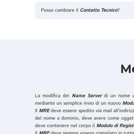
Posso cambiare il
Contatto Tecnico
?
Mo
La modifica dei
Name Server
di un nome a
mediante un semplice invio di un nuovo
Modul
Il
MRE
deve essere spedito via mail all'indiri
del nome a dominio, deve avere come oggett
deve contenere nel corpo il
Modulo di Regist
Il
MRE
deve sempre essere compilato in tutte 