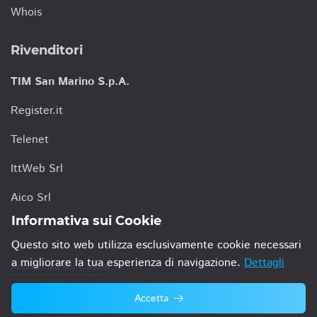
Whois
Rivenditori
TIM San Marino S.p.A.
Register.it
Telenet
IttWeb Srl
Aico Srl
Informativa sui Cookie
Questo sito web utilizza esclusivamente cookie necessari
a migliorare la tua esperienza di navigazione.
Dettagli
Informativa sui Cookie
Accetta
© 2021 TIM San Marino S.p.A.