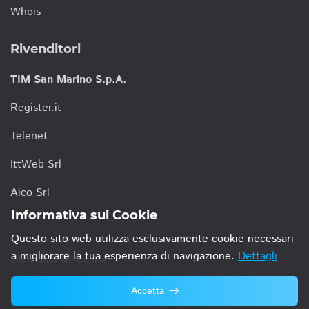
Whois
Rivenditori
TIM San Marino S.p.A.
Register.it
Telenet
IttWeb Srl
Aico Srl
Informativa sui Cookie
Questo sito web utilizza esclusivamente cookie necessari
a migliorare la tua esperienza di navigazione.
Dettagli
Informativa sui Cookie
Accetta
© 2021 TIM San Marino S.p.A.