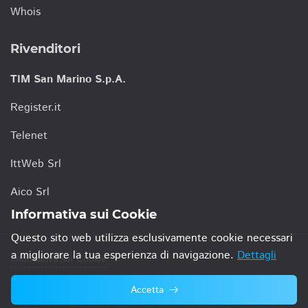
Whois
Rivenditori
TIM San Marino S.p.A.
Register.it
Telenet
IttWeb Srl
Aico Srl
Informativa sui Cookie
Questo sito web utilizza esclusivamente cookie necessari
a migliorare la tua esperienza di navigazione.
Dettagli
Informativa sui Cookie
Accetta
© 2021 TIM San Marino S.p.A.