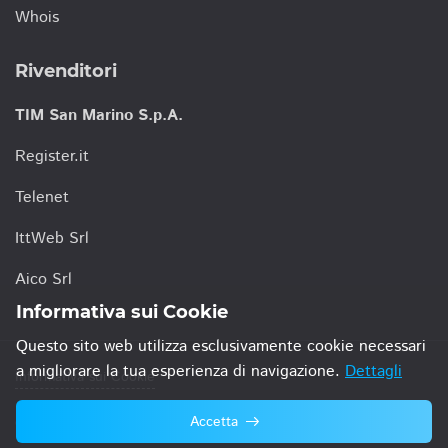
Whois
Rivenditori
TIM San Marino S.p.A.
Register.it
Telenet
IttWeb Srl
Aico Srl
Informativa sui Cookie
Questo sito web utilizza esclusivamente cookie necessari
a migliorare la tua esperienza di navigazione.
Dettagli
Informativa sui Cookie
Accetta
© 2021 TIM San Marino S.p.A.