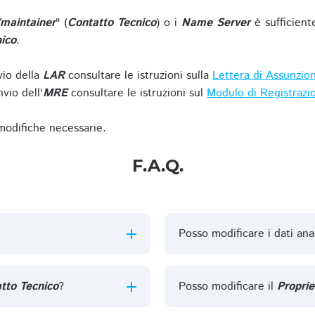
/maintainer
" (
Contatto Tecnico
) o i
Name Server
è sufficient
ico
.
vio della
LAR
consultare le istruzioni sulla
Lettera di Assunzio
vio dell'
MRE
consultare le istruzioni sul
Modulo di Registrazi
 modifiche necessarie.
F.A.Q.
Posso modificare i dati ana
tto Tecnico
?
Posso modificare il
Proprie