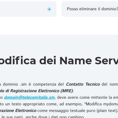
Posso eliminare il dominio
difica dei Name Ser
 dominio .sm è competenza del
Contatto Tecnico
del nome
o di Registrazione Elettronico (MRE)
.
zzo
domain@telecomitalia.sm
, deve avere come mittente la em
o un testo appropriato come, ad esempio, "Modifica mydoma
razione Elettronico
come messaggio testuale puro (plain text)
le sue parti, anche dove i dati non cambino.