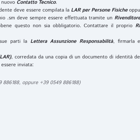
l nuovo
Contatto Tecnico
.
iedente deve essere compilata la
LAR per Persone Fisiche
opp
nio .sm deve sempre essere effettuata tramite un
Rivenditor
bbene questo non sia obbligatorio. Contattare il proprio
R
sue parti la
Lettera Assunzione Responsabilità
, firmarla 
(LAR)
, corredata da una copia di un documento di identità de
 essere inviata:
49 886188, oppure +39 0549 886188)