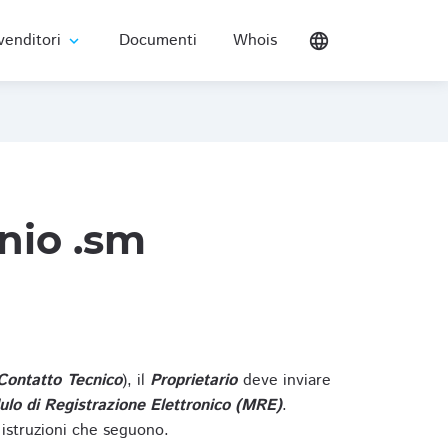
venditori
Documenti
Whois
language
expand_more
nio .sm
Contatto Tecnico
), il
Proprietario
deve inviare
lo di Registrazione Elettronico (MRE)
.
 istruzioni che seguono.