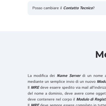
Posso cambiare il
Contatto Tecnico
?
Mo
La modifica dei
Name Server
di un nome a
mediante un semplice invio di un nuovo
Modul
Il
MRE
deve essere spedito via mail all'indiri
del nome a dominio, deve avere come oggett
deve contenere nel corpo il
Modulo di Regist
Il
MRE
deve sempre essere compilato in tutte 