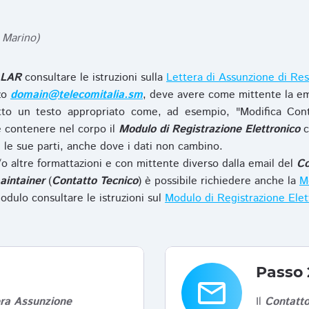
 Marino)
LAR
consultare le istruzioni sulla
Lettera di Assunzione di Res
zzo
domain@telecomitalia.sm
, deve avere come mittente la em
to un testo appropriato come, ad esempio, "Modifica Con
 contenere nel corpo il
Modulo di Registrazione Elettronico
c
le sue parti, anche dove i dati non cambino.
o altre formattazioni e con mittente diverso dalla email del
Co
aintainer
(
Contatto Tecnico
) è possibile richiedere anche la
Mo
odulo consultare le istruzioni sul
Modulo di Registrazione Ele
Passo 
email
era Assunzione
Il
Contatto