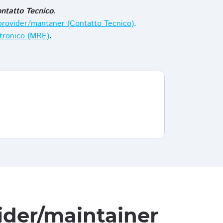
ntatto Tecnico
.
i provider/mantaner (Contatto Tecnico)
.
ttronico (MRE)
.
vider/maintainer