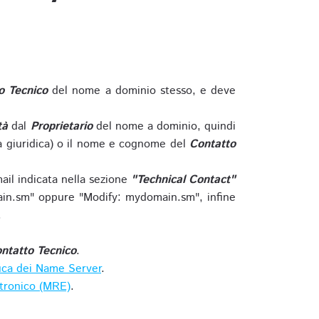
o Tecnico
del nome a dominio stesso, e deve
tà
dal
Proprietario
del nome a dominio, quindi
 giuridica) o il nome e cognome del
Contatto
ail indicata nella sezione
"Technical Contact"
in.sm" oppure "Modify: mydomain.sm", infine
.
ntatto Tecnico
.
ica dei Name Server
.
ttronico (MRE)
.