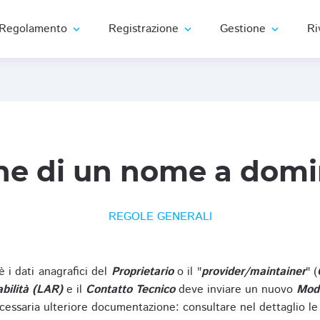
Regolamento
Registrazione
Gestione
Ri
expand_more
expand_more
expand_more
ne di un nome a domi
REGOLE GENERALI
oè i dati anagrafici del
Proprietario
o il "
provider/maintainer
" (
bilità (LAR)
e il
Contatto Tecnico
deve inviare un nuovo
Modu
cessaria ulteriore documentazione: consultare nel dettaglio le