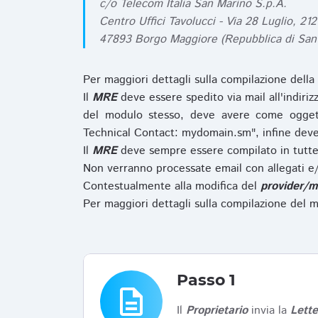
c/o Telecom Italia San Marino S.p.A.
Centro Uffici Tavolucci - Via 28 Luglio, 212
47893 Borgo Maggiore (Repubblica di San
Per maggiori dettagli sulla compilazione della
Il
MRE
deve essere spedito via mail all'indiri
del modulo stesso, deve avere come ogget
Technical Contact: mydomain.sm", infine deve
Il
MRE
deve sempre essere compilato in tutte 
Non verranno processate email con allegati e/
Contestualmente alla modifica del
provider/m
Per maggiori dettagli sulla compilazione del m
Passo 1
description
Il
Proprietario
invia la
Lett