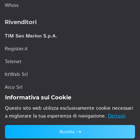
Whois
Rivenditori
TIM San Marino S.p.A.
Register.it
Telenet
IttWeb Srl
Aico Srl
Informativa sui Cookie
Questo sito web utilizza esclusivamente cookie necessari
a migliorare la tua esperienza di navigazione.
Dettagli
Informativa sui Cookie
Accetta
© 2021 TIM San Marino S.p.A.