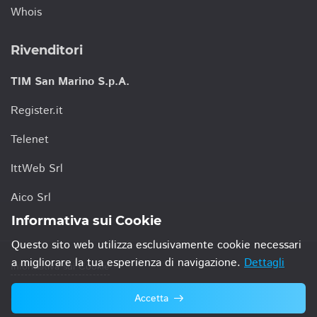
Whois
Rivenditori
TIM San Marino S.p.A.
Register.it
Telenet
IttWeb Srl
Aico Srl
Informativa sui Cookie
Questo sito web utilizza esclusivamente cookie necessari
a migliorare la tua esperienza di navigazione.
Dettagli
Informativa sui Cookie
Accetta
© 2021 TIM San Marino S.p.A.