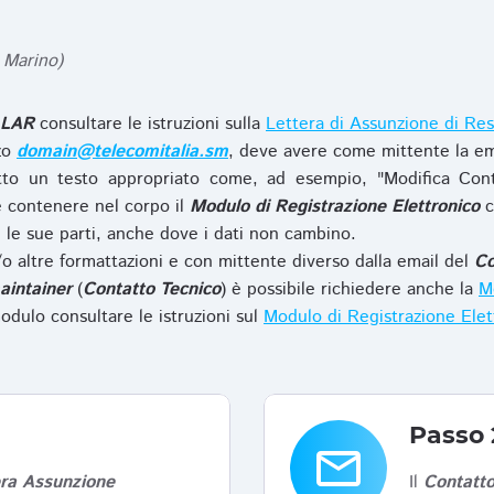
 Marino)
LAR
consultare le istruzioni sulla
Lettera di Assunzione di Res
zzo
domain@telecomitalia.sm
, deve avere come mittente la em
to un testo appropriato come, ad esempio, "Modifica Con
 contenere nel corpo il
Modulo di Registrazione Elettronico
c
le sue parti, anche dove i dati non cambino.
o altre formattazioni e con mittente diverso dalla email del
Co
aintainer
(
Contatto Tecnico
) è possibile richiedere anche la
Mo
odulo consultare le istruzioni sul
Modulo di Registrazione Ele
Passo 
email
era Assunzione
Il
Contatto