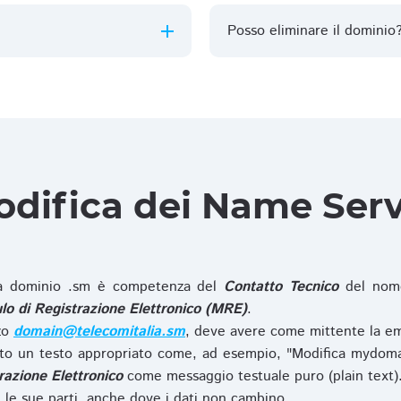
Posso eliminare il dominio
difica dei Name Ser
 dominio .sm è competenza del
Contatto Tecnico
del nome
o di Registrazione Elettronico (MRE)
.
zzo
domain@telecomitalia.sm
, deve avere come mittente la em
o un testo appropriato come, ad esempio, "Modifica mydoma
razione Elettronico
come messaggio testuale puro (plain text)
le sue parti, anche dove i dati non cambino.