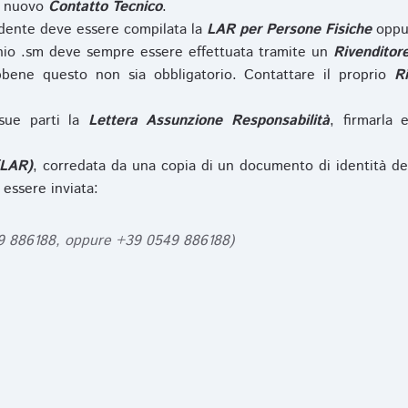
l nuovo
Contatto Tecnico
.
iedente deve essere compilata la
LAR per Persone Fisiche
opp
nio .sm deve sempre essere effettuata tramite un
Rivenditor
bbene questo non sia obbligatorio. Contattare il proprio
R
sue parti la
Lettera Assunzione Responsabilità
, firmarla 
(LAR)
, corredata da una copia di un documento di identità de
 essere inviata:
49 886188, oppure +39 0549 886188)