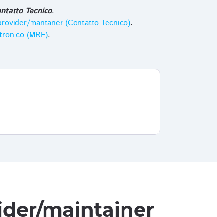
ntatto Tecnico
.
i provider/mantaner (Contatto Tecnico)
.
ttronico (MRE)
.
vider/maintainer