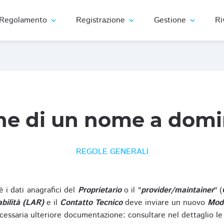
Regolamento
Registrazione
Gestione
Ri
expand_more
expand_more
expand_more
ne di un nome a domi
REGOLE GENERALI
oè i dati anagrafici del
Proprietario
o il "
provider/maintainer
" (
bilità (LAR)
e il
Contatto Tecnico
deve inviare un nuovo
Modu
cessaria ulteriore documentazione: consultare nel dettaglio le