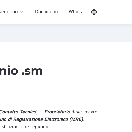
venditori
Documenti
Whois
language
expand_more
nio .sm
Contatto Tecnico
), il
Proprietario
deve inviare
lo di Registrazione Elettronico (MRE)
.
 istruzioni che seguono.