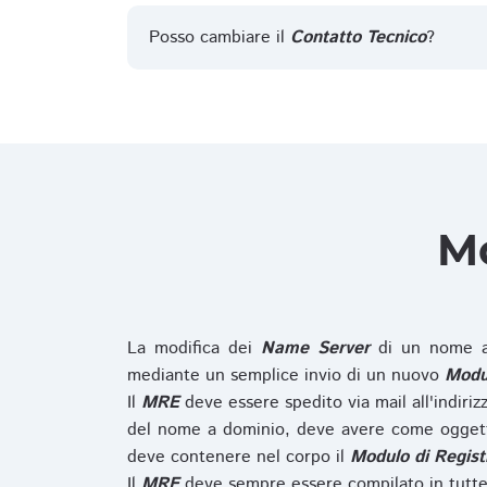
Posso cambiare il
Contatto Tecnico
?
Mo
La modifica dei
Name Server
di un nome a
mediante un semplice invio di un nuovo
Modul
Il
MRE
deve essere spedito via mail all'indiri
del nome a dominio, deve avere come oggett
deve contenere nel corpo il
Modulo di Regist
Il
MRE
deve sempre essere compilato in tutte 