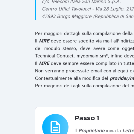
c/o Telecom Italia San Marino S.p.A.
Centro Uffici Tavolucci - Via 28 Luglio, 212
47893 Borgo Maggiore (Repubblica di San
Per maggiori dettagli sulla compilazione della
Il
MRE
deve essere spedito via mail all'indiri
del modulo stesso, deve avere come ogget
Technical Contact: mydomain.sm", infine deve
Il
MRE
deve sempre essere compilato in tutte 
Non verranno processate email con allegati e/
Contestualmente alla modifica del
provider/m
Per maggiori dettagli sulla compilazione del m
Passo 1
description
Il
Proprietario
invia la
Lett