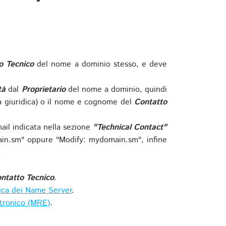
o Tecnico
del nome a dominio stesso, e deve
tà
dal
Proprietario
del nome a dominio, quindi
 giuridica) o il nome e cognome del
Contatto
ail indicata nella sezione
"Technical Contact"
in.sm" oppure "Modify: mydomain.sm", infine
.
ntatto Tecnico
.
ica dei Name Server
.
ttronico (MRE)
.