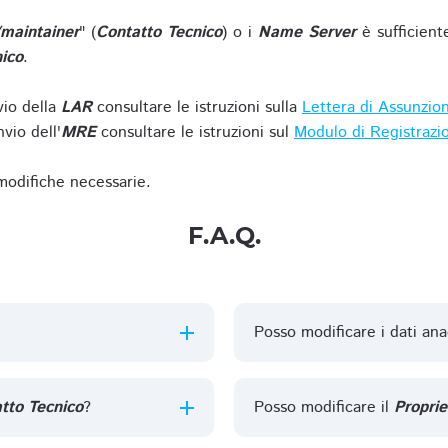
/maintainer
" (
Contatto Tecnico
) o i
Name Server
è sufficient
ico
.
vio della
LAR
consultare le istruzioni sulla
Lettera di Assunzio
vio dell'
MRE
consultare le istruzioni sul
Modulo di Registrazi
 modifiche necessarie.
F.A.Q.
Posso modificare i dati ana
tto Tecnico
?
Posso modificare il
Proprie