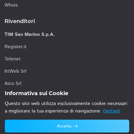
Whois
Rivenditori
TIM San Marino S.p.A.
Register.it
Telenet
IttWeb Srl
Aico Srl
Informativa sui Cookie
Questo sito web utilizza esclusivamente cookie necessari
a migliorare la tua esperienza di navigazione.
Dettagli
Informativa sui Cookie
Accetta
© 2021 TIM San Marino S.p.A.