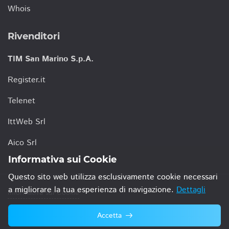
Whois
Rivenditori
TIM San Marino S.p.A.
Register.it
Telenet
IttWeb Srl
Aico Srl
Informativa sui Cookie
Questo sito web utilizza esclusivamente cookie necessari
a migliorare la tua esperienza di navigazione.
Dettagli
Informativa sui Cookie
Accetta
© 2021 TIM San Marino S.p.A.