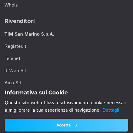
Whois
Rivenditori
TIM San Marino S.p.A.
Register.it
Telenet
IttWeb Srl
Aico Srl
Informativa sui Cookie
Questo sito web utilizza esclusivamente cookie necessari
a migliorare la tua esperienza di navigazione.
Dettagli
Informativa sui Cookie
Accetta
© 2021 TIM San Marino S.p.A.