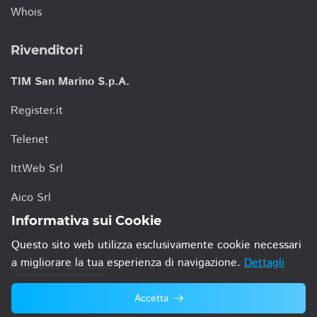
Whois
Rivenditori
TIM San Marino S.p.A.
Register.it
Telenet
IttWeb Srl
Aico Srl
Informativa sui Cookie
Questo sito web utilizza esclusivamente cookie necessari
a migliorare la tua esperienza di navigazione.
Dettagli
Informativa sui Cookie
Accetta
© 2021 TIM San Marino S.p.A.