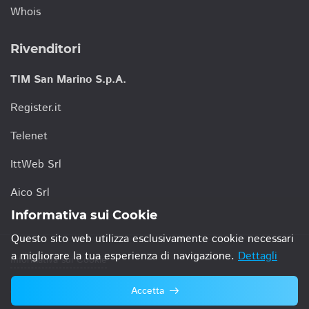
Whois
Rivenditori
TIM San Marino S.p.A.
Register.it
Telenet
IttWeb Srl
Aico Srl
Informativa sui Cookie
Questo sito web utilizza esclusivamente cookie necessari
a migliorare la tua esperienza di navigazione.
Dettagli
Informativa sui Cookie
Accetta
© 2021 TIM San Marino S.p.A.