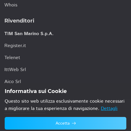
Whois
Rivenditori
TIM San Marino S.p.A.
Register.it
Telenet
IttWeb Srl
Aico Srl
Informativa sui Cookie
Questo sito web utilizza esclusivamente cookie necessari
a migliorare la tua esperienza di navigazione.
Dettagli
Informativa sui Cookie
Accetta
© 2021 TIM San Marino S.p.A.