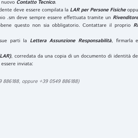
l nuovo
Contatto Tecnico
.
iedente deve essere compilata la
LAR per Persone Fisiche
opp
nio .sm deve sempre essere effettuata tramite un
Rivenditor
bbene questo non sia obbligatorio. Contattare il proprio
R
sue parti la
Lettera Assunzione Responsabilità
, firmarla 
(LAR)
, corredata da una copia di un documento di identità de
 essere inviata:
49 886188, oppure +39 0549 886188)