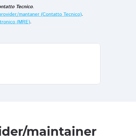
ntatto Tecnico
.
i provider/mantaner (Contatto Tecnico)
.
ttronico (MRE)
.
vider/maintainer