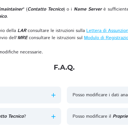
/maintainer
" (
Contatto Tecnico
) o i
Name Server
è sufficient
ico
.
vio della
LAR
consultare le istruzioni sulla
Lettera di Assunzio
vio dell'
MRE
consultare le istruzioni sul
Modulo di Registrazi
 modifiche necessarie.
F.A.Q.
Posso modificare i dati ana
tto Tecnico
?
Posso modificare il
Proprie