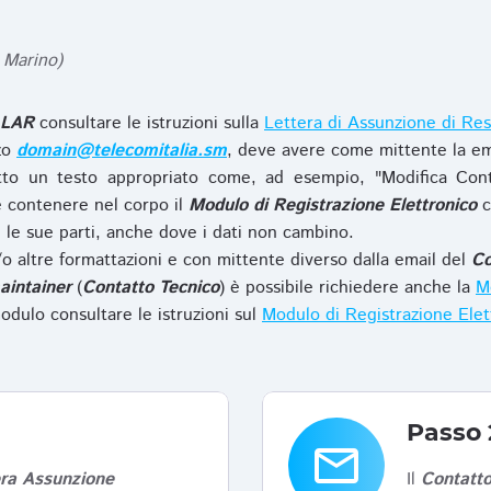
 Marino)
LAR
consultare le istruzioni sulla
Lettera di Assunzione di Res
zzo
domain@telecomitalia.sm
, deve avere come mittente la em
to un testo appropriato come, ad esempio, "Modifica Con
 contenere nel corpo il
Modulo di Registrazione Elettronico
c
le sue parti, anche dove i dati non cambino.
o altre formattazioni e con mittente diverso dalla email del
Co
aintainer
(
Contatto Tecnico
) è possibile richiedere anche la
Mo
odulo consultare le istruzioni sul
Modulo di Registrazione Ele
Passo 
email
era Assunzione
Il
Contatto