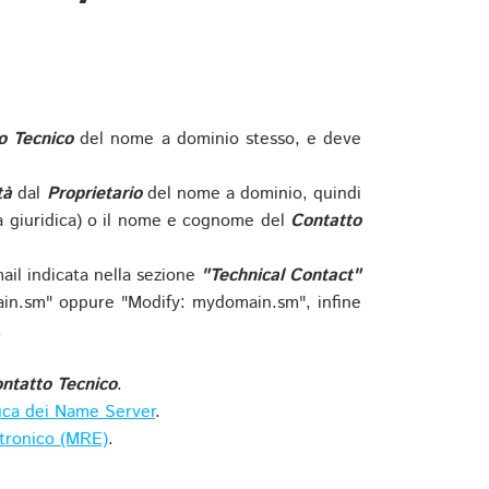
o Tecnico
del nome a dominio stesso, e deve
tà
dal
Proprietario
del nome a dominio, quindi
 giuridica) o il nome e cognome del
Contatto
ail indicata nella sezione
"Technical Contact"
in.sm" oppure "Modify: mydomain.sm", infine
.
ntatto Tecnico
.
ica dei Name Server
.
ttronico (MRE)
.