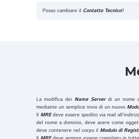
Posso cambiare il
Contatto Tecnico
?
Mo
La modifica dei
Name Server
di un nome a
mediante un semplice invio di un nuovo
Modul
Il
MRE
deve essere spedito via mail all'indiri
del nome a dominio, deve avere come oggett
deve contenere nel corpo il
Modulo di Regist
Il
MRE
deve sempre essere compilato in tutte 