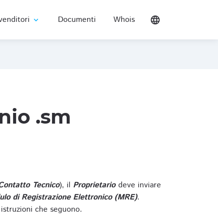
venditori
Documenti
Whois
language
expand_more
nio .sm
Contatto Tecnico
), il
Proprietario
deve inviare
lo di Registrazione Elettronico (MRE)
.
 istruzioni che seguono.