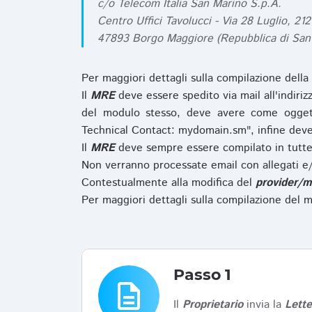
c/o Telecom Italia San Marino S.p.A.
Centro Uffici Tavolucci - Via 28 Luglio, 212
47893 Borgo Maggiore (Repubblica di San
Per maggiori dettagli sulla compilazione della
Il
MRE
deve essere spedito via mail all'indiri
del modulo stesso, deve avere come ogget
Technical Contact: mydomain.sm", infine deve
Il
MRE
deve sempre essere compilato in tutte 
Non verranno processate email con allegati e/
Contestualmente alla modifica del
provider/m
Per maggiori dettagli sulla compilazione del m
Passo 1
description
Il
Proprietario
invia la
Lett