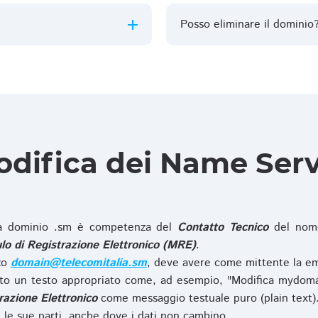
Posso eliminare il dominio
difica dei Name Ser
 dominio .sm è competenza del
Contatto Tecnico
del nome
o di Registrazione Elettronico (MRE)
.
zzo
domain@telecomitalia.sm
, deve avere come mittente la em
o un testo appropriato come, ad esempio, "Modifica mydoma
razione Elettronico
come messaggio testuale puro (plain text)
le sue parti, anche dove i dati non cambino.