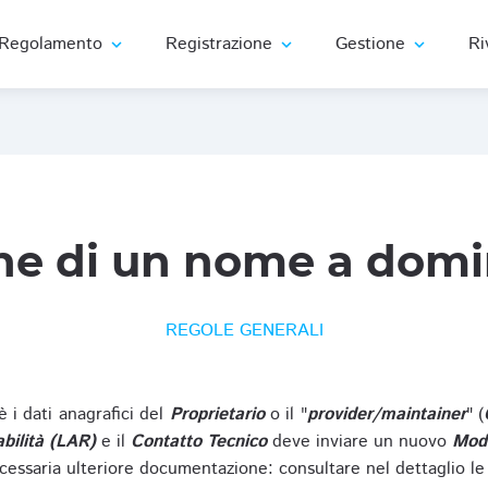
Regolamento
Registrazione
Gestione
Ri
expand_more
expand_more
expand_more
ne di un nome a domi
REGOLE GENERALI
oè i dati anagrafici del
Proprietario
o il "
provider/maintainer
" (
bilità (LAR)
e il
Contatto Tecnico
deve inviare un nuovo
Modu
cessaria ulteriore documentazione: consultare nel dettaglio le