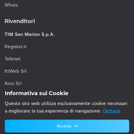
Whois
Rivenditori
TIM San Marino S.p.A.
Register.it
Telenet
IttWeb Srl
Aico Srl
Informativa sui Cookie
Questo sito web utilizza esclusivamente cookie necessari
a migliorare la tua esperienza di navigazione.
Dettagli
Informativa sui Cookie
Accetta
© 2021 TIM San Marino S.p.A.