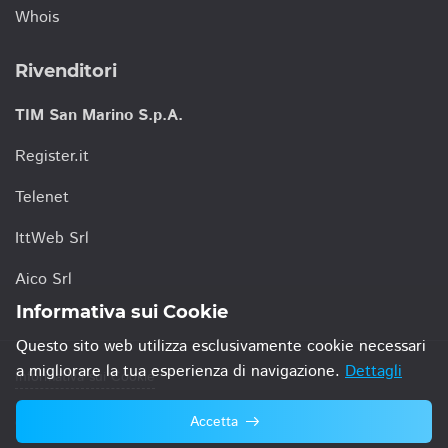
Whois
Rivenditori
TIM San Marino S.p.A.
Register.it
Telenet
IttWeb Srl
Aico Srl
Informativa sui Cookie
Questo sito web utilizza esclusivamente cookie necessari
a migliorare la tua esperienza di navigazione.
Dettagli
Informativa sui Cookie
Accetta
© 2021 TIM San Marino S.p.A.