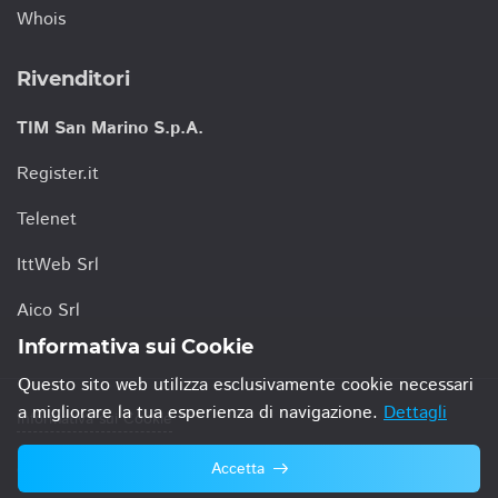
Whois
Rivenditori
TIM San Marino S.p.A.
Register.it
Telenet
IttWeb Srl
Aico Srl
Informativa sui Cookie
Questo sito web utilizza esclusivamente cookie necessari
a migliorare la tua esperienza di navigazione.
Dettagli
Informativa sui Cookie
Accetta
© 2021 TIM San Marino S.p.A.