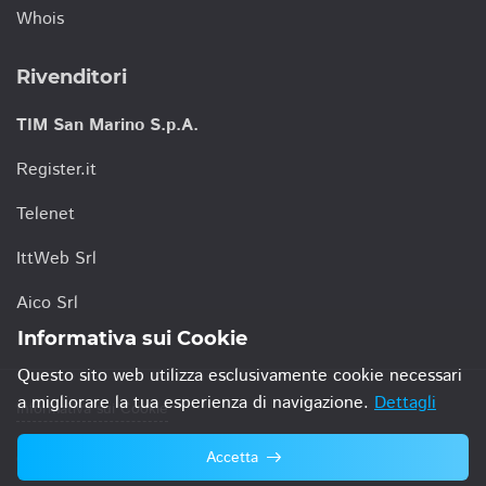
Whois
Rivenditori
TIM San Marino S.p.A.
Register.it
Telenet
IttWeb Srl
Aico Srl
Informativa sui Cookie
Questo sito web utilizza esclusivamente cookie necessari
a migliorare la tua esperienza di navigazione.
Dettagli
Informativa sui Cookie
Accetta
© 2021 TIM San Marino S.p.A.